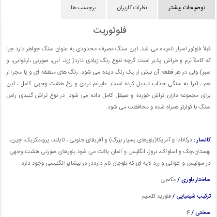
توضیحات بیشتر
نظرات کاربران
برچسب ها
فلوئوریت
قبلاً فلوئور اسپار نامیده می شد. این سنگ مصرف محدودی به عنوان سنگ جواهر دارد چرا
که کاملاً نرم و خراش پذیر است. گرچه تنوع رنگ زیادی دارد( زرد، آبی، صورتی ،ارغوانی، و
سبز) ولی در هر قطعه آن بیش از یک رنگ دیده می شود. رنگ های منطقه ای و یا مجزا از
هم ، آنرا به سنگی جذاب تبدیل کرده است. علیرغم تردی و رخ هشت وجهی کامل ، این
برای مجموعه داران تراش خورده و صیقل کامل داده می شود. در نوع تراش گنبدی راس
سنگ با کوارتز همراه شده و محافظت می شود.
کانسار :
درکانادا و آمریکا(بلورهای بسیار بزرگ) و آفریقای جنوبی ، تایلند، پرو،مکزیک، چین،
لهستان،چک و اسلواک، نروژ، انگلیس و آلمان یافت می شود.بلورهای صورتی هشت وجهی
در سوئیس و اغوانی و زرد لایه ای که بلوجان نام دارددر در بیشایر انگلیسی وجود دارد.
ساختار بلوری /
مکعبی
ترکیب شیمیایی /
فلورید کلسیم
سختی /
4