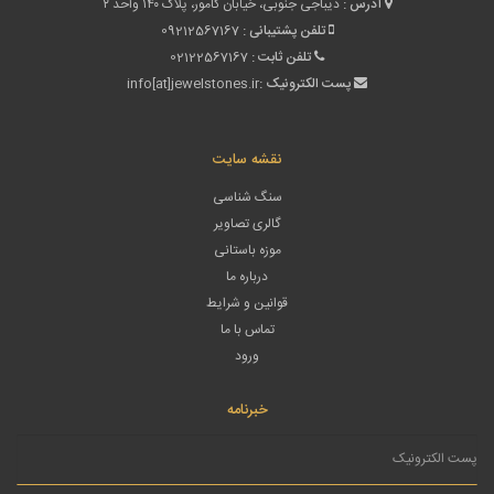
آدرس :
دیباجی جنوبی، خیابان کامور، پلاک ۱۴۰ واحد ۲
تلفن پشتیبانی :
09212567167
تلفن ثابت :
02122567167
پست الکترونیک :
info[at]jewelstones.ir
نقشه سایت
سنگ شناسی
گالری تصاویر
موزه باستانی
درباره ما
قوانین و شرایط
تماس با ما
ورود
خبرنامه