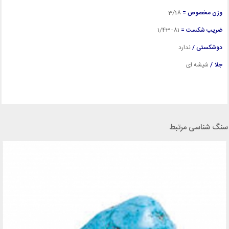
وزن مخصوص =
3
/18
ضریب شکست =
81- 1/43
دوشکستی /
ندارد
جلا /
شیشه ای
سنگ شناسی مرتبط