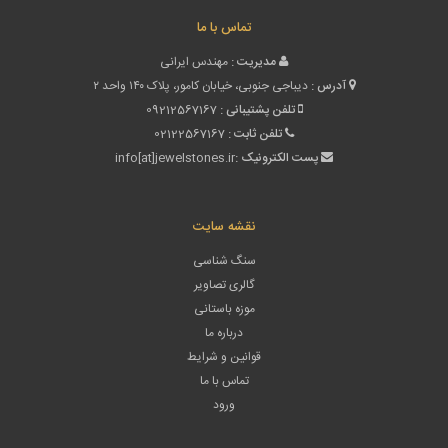
تماس با ما
مدیریت :
مهندس ایرانی
آدرس :
دیباجی جنوبی، خیابان کامور، پلاک ۱۴۰ واحد ۲
تلفن پشتیبانی :
09212567167
تلفن ثابت :
02122567167
پست الکترونیک :
info[at]jewelstones.ir
نقشه سایت
سنگ شناسی
گالری تصاویر
موزه باستانی
درباره ما
قوانین و شرایط
تماس با ما
ورود