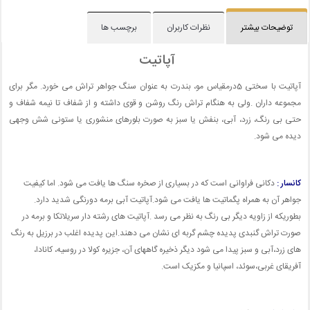
توضیحات بیشتر
نظرات کاربران
برچسب ها
آپاتیت
آپاتیت با سختی 5درمقیاس مو، بندرت به عنوان سنگ جواهر تراش می خورد. مگر برای
مجموعه داران .ولی به هنگام تراش رنگ روشن و قوی داشته و از شفاف تا نیمه شفاف و
حتی بی رنگ، زرد، آبی، بنفش یا سبز به صورت بلورهای منشوری یا ستونی شش وجهی
دیده می شود.
کانسار :
دکانی فراوانی است که در بسیاری از صخره سنگ ها یافت می شود. اما کیفیت
جواهر آن به همراه پگماتیت ها یافت می شود.آپاتیت آبی برمه دورنگی شدید دارد.
بطوریکه از زاویه دیگر بی رنگ به نظر می رسد .آپاتیت های رشته دار سریلاتکا و برمه در
صورت تراش گنبدی پدیده چشم گربه ای نشان می دهند.این پدیده اغلب در برزیل به رنگ
های زرد،آبی و سبز پیدا می شود دیگر ذخیره گاههای آن، جزیره کولا در روسیه، کانادا،
آفریقای غربی،سوئد، اسپانیا و مکزیک است.