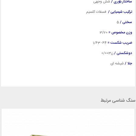
ساختار بلوری /
شش وجهی
ترکیب شیمیایی /
فسفات کلسیم
سختی /
5
وزن مخصوص =
3
/20
ضریب شکست =
64- 1/63
دوشکستی /
ن0/003
جلا /
شیشه ای
سنگ شناسی مرتبط