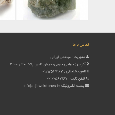
تماس با ما
مدیریت :
مهندس ایرانی
آدرس :
دیباجی جنوبی، خیابان کامور، پلاک ۱۴۰ واحد ۲
تلفن پشتیبانی :
09212567167
تلفن ثابت :
02122567167
پست الکترونیک :
info[at]jewelstones.ir