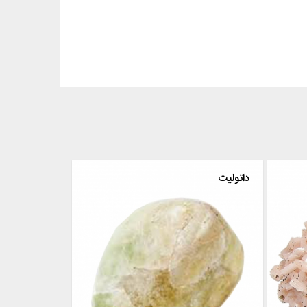
دولومیت
داتولیت