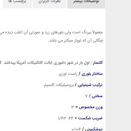
توضیحات بیشتر
نظرات کاربران
برچسب ها
معمولاً بیرنگ است ولی بلورهای زرد و صورتی آن اغلب دیده می 
چگالی آن که توپاز سبکتر می باشد.
کانسار :
اول بار در شهر دانبوری ایالت کانکتیکات آمریکا پیداشد. 
ساختار بلوری /
راست لوزی
ترکیب شیمیایی /
بروسیلیکات کلسیم
سختی /
7
وزن مخصوص =
3
ضریب شکست =
64- 1/63
دوشکستی /
0/006