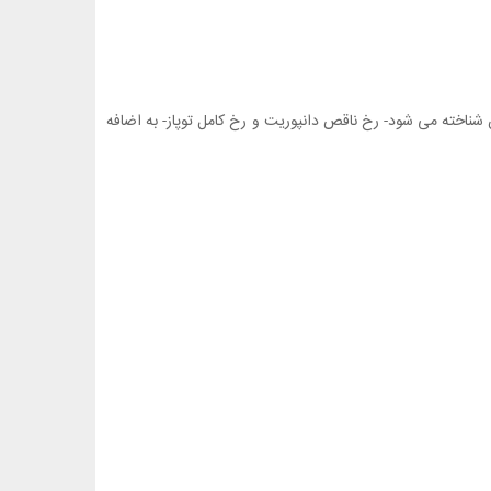
شناخته می شود- رخ ناقص دانپوریت و رخ کامل توپاز- به اضافه