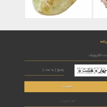
نامه
لغو عضویت