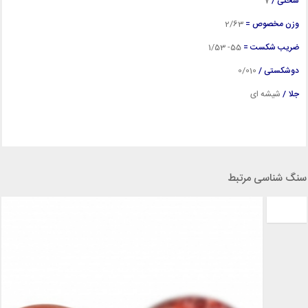
سختی /
7
وزن مخصوص =
2
/63
ضریب شکست =
55- 1/53
دوشکستی /
0/010
جلا /
شیشه ای
سنگ شناسی مرتبط