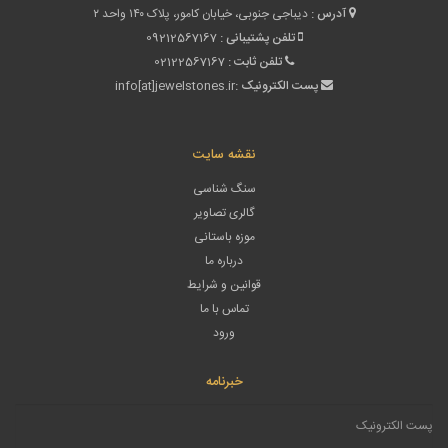
آدرس :
دیباجی جنوبی، خیابان کامور، پلاک ۱۴۰ واحد ۲
تلفن پشتیبانی :
09212567167
تلفن ثابت :
02122567167
پست الکترونیک :
info[at]jewelstones.ir
نقشه سایت
سنگ شناسی
گالری تصاویر
موزه باستانی
درباره ما
قوانین و شرایط
تماس با ما
ورود
خبرنامه