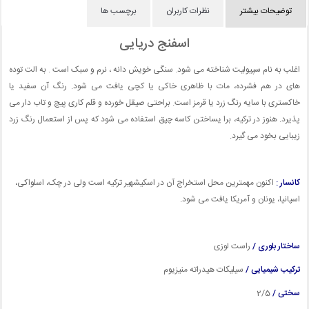
توضیحات بیشتر
نظرات کاربران
برچسب ها
اسفنج دریایی
اغلب به نام سپیولیت شناخته می شود. سنگی خویش دانه ، نرم و سبک است . به الت توده
های در هم فشرده، مات با ظاهری خاکی یا کچی یافت می شود. رنگ آن سفید یا
خاکستری با سایه رنگ زرد یا قرمز است. براحتی صیقل خورده و قلم کاری پیچ و تاب دار می
پذیرد. هنوز در ترکیه، برا یساختن کاسه چپق استفاده می شود که پس از استعمال رنگ زرد
زیبایی بخود می گیرد.
کانسار :
اکنون مهمترین محل استخراج آن در اسکیشهیر ترکیه است ولی در چک، اسلواکی،
اسپانیا، یونان و آمریکا یافت می شود.
ساختار بلوری /
راست لوزی
ترکیب شیمیایی /
سیلیکات هیدراته منیزیوم
سختی /
2/5