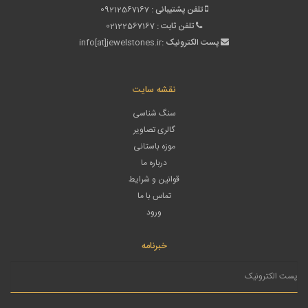
تلفن پشتیبانی :
09212567167
تلفن ثابت :
02122567167
پست الکترونیک :
info[at]jewelstones.ir
نقشه سایت
سنگ شناسی
گالری تصاویر
موزه باستانی
درباره ما
قوانین و شرایط
تماس با ما
ورود
خبرنامه