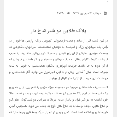
.
دوشنبه 13 فروردین 1397
8725
پلاک طلایی دو شیر شاخ دار
در قرن ششم قبل از میلاد و تحت فرمانروایی کوروش بزرگ، پارسی ها خود را در
رأس یک امپراتوری بزرگ و قدرتمند به جهانیان شناساندند. امپراتوری باشکوهی که
وسعت سرزمین هایش از اروپای شرفی و مصر تا دیار پهناور هند بود. به سبب
گزارشات تاریخ نگاران یونانی و دیگر مورخان و همچنین و آثار باستانی فراوانی که
از آن دوره به جا مانده، جزئیات امپراتوری باشکوه هخامنشی به خوبی به ثبت
رسیده است. برای آشنایی بیش تر با این امپراتوری می‌توانید آثار هخامنشی و
جواهرات این دوره را از نزدیک در کارناوال ببینید.
اغلب ظروف هخامنشی موجود در مجموعه موزه، مزین به تصویری از رو به روی
یک شیر هستند. این پلاک طلایی نیز همانند دیگر ظروف این دوره، در قسمت بالا
خود آراسته به دو شیر غران و بالدار است. در بالای سر این دو شیر، گوش های گاو
و شاخ هایی مجعد و مشابه به شاخ های قوچ به چشم می‌خورد. همچنین گردن
شیرها با پر پوشانده شده است. کمی پایین تر دو بال بزرگ و متقارن وجود دارد که