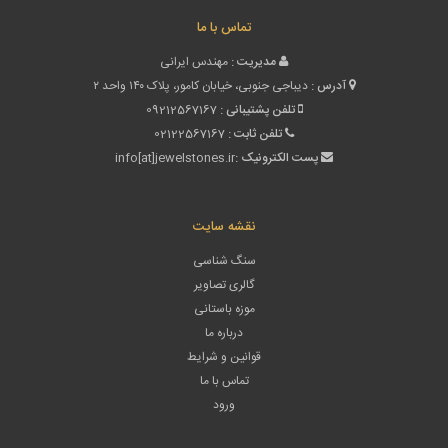
تماس با ما
مدیریت :
مهندس ایرانی
آدرس :
دیباجی جنوبی، خیابان کامور، پلاک ۱۴۰ واحد ۲
تلفن پشتیبانی :
09212567167
تلفن ثابت :
02122567167
پست الکترونیک :
info[at]jewelstones.ir
نقشه سایت
سنگ شناسی
گالری تصاویر
موزه باستانی
درباره ما
قوانین و شرایط
تماس با ما
ورود