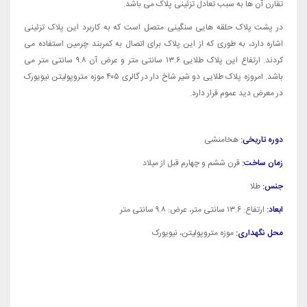
تقارن آن ها به سبب تعادل تزئینی پلاک می باشد.
در پشت پلاک حلقه هایی سنگینی متصل است که به کاربرد این پلاک تزئینی
اشاره دارد، به طوری که از این پلاک برای اتصال به کمربند چرمین استفاده می
کردند. ارتفاع این پلاک طلایی ۱۳.۶ سانتی متر و عرض آن ۹.۸ سانتی متر می
باشد. امروزه پلاک طلایی دو شیر شاخ دار در گالری ۴۰۵ موزه متروپولیتن نیویورک
در معرض دید عموم قرار دارد.
دوره تاریخی:
هخامنشی
زمان ساخت:
قرن ششم و چهارم قبل از میلاد
جنس:
طلا
ابعاد:
ارتفاع: ۱۳.۶ سانتی متر، عرض: ۹.۸ سانتی متر
محل نگهداری:
موزه متروپولیتن، نیویورک