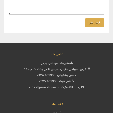
تماس با ما
مدیریت :
مهندس ایرانی
آدرس :
دیباجی جنوبی، خیابان کامور، پلاک ۱۴۰ واحد ۲
تلفن پشتیبانی :
09212567167
تلفن ثابت :
02122567167
پست الکترونیک :
info[at]jewelstones.ir
نقشه سایت