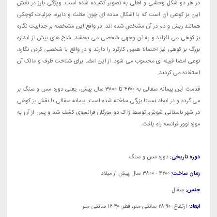
در هر دو شکلِ وحشی و اهلی به تصویر کشیده شده است. ویژگی بارز در نقش
این بز کوهی آن است که با اشکال ساده ای چون مثلث و دایره، جزئیات کوچکی
همانند ریش و دم در آن مشخص شده اند. در واقع این مشخصه بر جذابیت نگاره
بز کوهی می افزاید و به آن وجهی شخصی می بخشد. شاخ های بیش از اندازه
بزرگ بز کوهی نیز احتمالا همین کارکرد را دارند و در واقع با شخصی کردن نگاره،
نوعی امضا قبیله ای محسوب می شود. از این امضا برای شناخت ظرف و مالک آن
استفاده می کردند.
قدمت این پیمانه سفالی به ۴۲۰۰ تا ۳۸۰۰ سال پیش، یعنی دوره مس و سنگ بر
می گردد و در ابعاد نسبتا بزرگی ساخته شده است. پیمانه سفالی با نقش بز کوهی
در شهر باستانی شوش، توسط ژاک دو مورگان فرانسوی کشف شد و پس از آن به
موزه لوور فرانسه راه یافت.
دوره تاریخی:
دوره مس و سنگ
زمان ساخت:
۴۲۰۰ - ۳۸۰۰ سال پیش از میلاد
جنس:
سفال
ابعاد:
ارتفاع: ۲۸.۹۰ سانتی متر، قطر: ۱۶.۴۰ سانتی متر