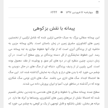
.
چهارشنبه 22 فروردین 1397
8444
پیمانه با نقش بز کوهی
این پیمانه سفالی بزرگ به سبک خاصی تزئین شده که شامل ترکیبی از نخستین
زمین های کشاورزی مشرق زمین در زمان باستان است. بالای پیمانه مزین به
حاشیه ای از پرندگان آبزی است که از نوک آنها خطوط موازی به لبه پیمانه می
رسد. این خطوط نمایشگری از کل دسته پرندگان بر روی سطح آب است. در آن
زمان دیدن، چنین منظره ای در دره های کم عمق و پوشیده از علف معمول بوده
است. کمی پایین تر از ردیف پرندگان، دنباله ای از سگ های در حال دویدن به
چشم می خورد که با بدن های دراز و باریک به نمایش گذاشته شده اند. این سگ
ها احتمالا اجداد سگ های تازی می باشند. سگ های تازی نوعی سگ شکاری
بوده که در گذشته در مناطق غرب آسیا و ایران پرورش داده می‌ شدند.
سطح عمده پیمانه سفالی با خطوط و طرح های هندسی به چندین بخش تقسیم
شده که احتمالا نشان از مرزهای زمین های کشاورزی، روستاها و آبراه ها دارد. در
میانه هر بخش، نقش باشکوه و قابل توجهی از یک بز کوهی به چشم می خورد که