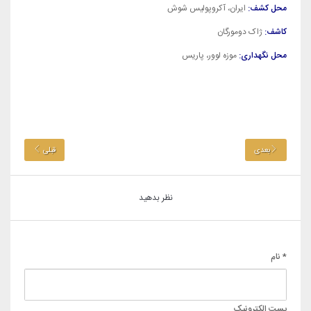
محل کشف:
ایران، آکروپولیس شوش
کاشف:
ژاک دومورگان
محل نگهداری:
موزه لوور، پاریس
بعدی
قبلی
نظر بدهید
* نام
پست الکترونیک