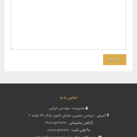
تماس با ما
مدیریت :
مهندس ایرانی
آدرس :
دیباجی جنوبی، خیابان کامور، پلاک ۱۴۰ واحد ۲
تلفن پشتیبانی :
09212567167
تلفن ثابت :
02122567167