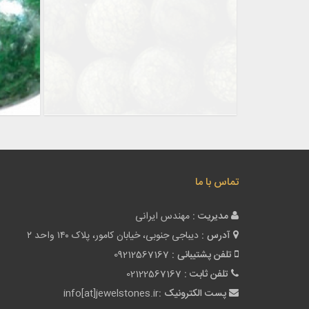
تماس با ما
مدیریت :
مهندس ایرانی
آدرس :
دیباجی جنوبی، خیابان کامور، پلاک ۱۴۰ واحد ۲
تلفن پشتیبانی :
09212567167
تلفن ثابت :
02122567167
پست الکترونیک :
info[at]jewelstones.ir