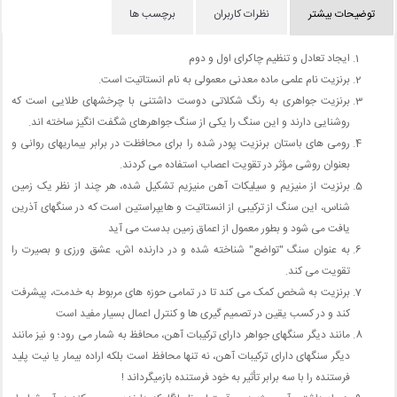
توضیحات بیشتر
نظرات کاربران
برچسب ها
ایجاد تعادل و تنظیم چاکرای اول و دوم
برنزیت نام علمی ماده معدنی معمولی به نام انستاتیت است.
برنزیت جواهری به رنگ شکلاتی دوست داشتنی با چرخشهای طلایی است که
روشنایی دارند و این سنگ را یکی از سنگ جواهرهای شگفت انگیز ساخته اند.
رومی های باستان برنزیت پودر شده را برای محافظت در برابر بیماریهای روانی و
بعنوان روشی مؤثر در تقویت اعصاب استفاده می کردند.
برنزیت از منیزیم و سیلیکات آهن منیزیم تشکیل شده، هر چند از نظر یک زمین
شناس، این سنگ از ترکیبی از انستاتیت و هایپراستین است که در سنگهای آذرین
یافت می شود و بطور معمول از اعماق زمین بدست می آید
به عنوان سنگ "تواضع" شناخته شده و در دارنده اش، عشق ورزی و بصیرت را
تقویت می کند.
برنزیت به شخص کمک می کند تا در تمامی حوزه های مربوط به خدمت، پیشرفت
کند و در کسب یقین در تصمیم گیری ها و کنترل اعمال بسیار مفید است
مانند دیگر سنگهای جواهر دارای ترکیبات آهن، محافظ به شمار می رود؛ و نیز مانند
دیگر سنگهای دارای ترکیبات آهن، نه تنها محافظ است بلکه اراده بیمار یا نیت پلید
فرستنده را با سه برابر تأثیر به خود فرستنده بازمیگرداند !