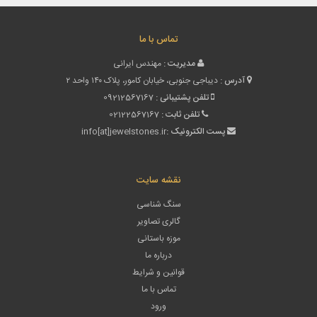
تماس با ما
مدیریت :
مهندس ایرانی
آدرس :
دیباجی جنوبی، خیابان کامور، پلاک ۱۴۰ واحد ۲
تلفن پشتیبانی :
09212567167
تلفن ثابت :
02122567167
پست الکترونیک :
info[at]jewelstones.ir
نقشه سایت
سنگ شناسی
گالری تصاویر
موزه باستانی
درباره ما
قوانین و شرایط
تماس با ما
ورود