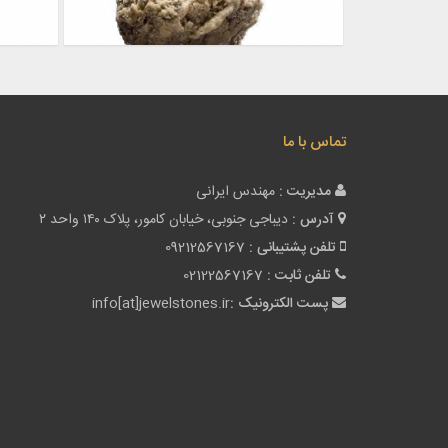
تماس با ما
مدیریت :
مهندس ایرانی
آدرس :
دیباجی جنوبی، خیابان کامور، پلاک ۱۴۰ واحد ۲
تلفن پشتیبانی :
09212567167
تلفن ثابت :
02122567167
پست الکترونیک :
info[at]jewelstones.ir