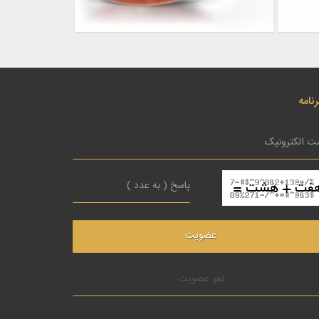
نامه
لغو عضویت