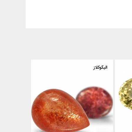
 زرد
الیگوکلاز