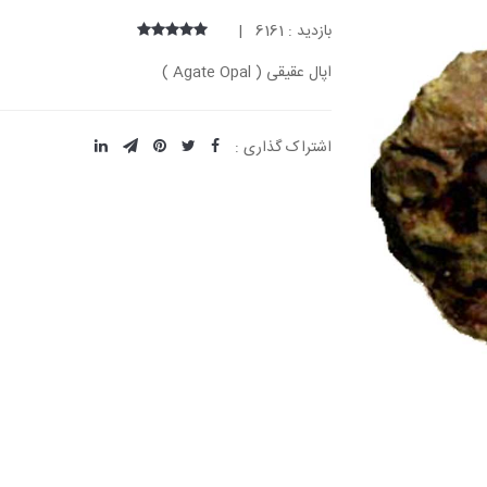
بازدید : 6161 |
اپال عقیقی ( Agate Opal )
اشتراک گذاری :