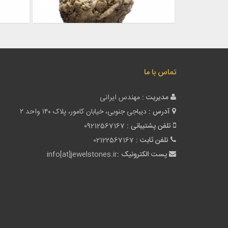
تماس با ما
مدیریت :
مهندس ایرانی
آدرس :
دیباجی جنوبی، خیابان کامور، پلاک ۱۴۰ واحد ۲
تلفن پشتیبانی :
09212567167
تلفن ثابت :
02122567167
پست الکترونیک :
info[at]jewelstones.ir