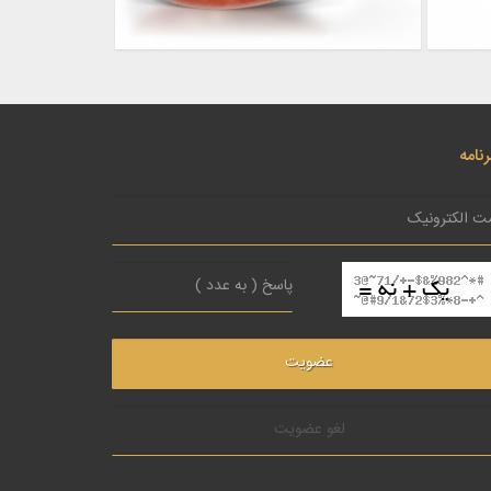
نامه
لغو عضویت