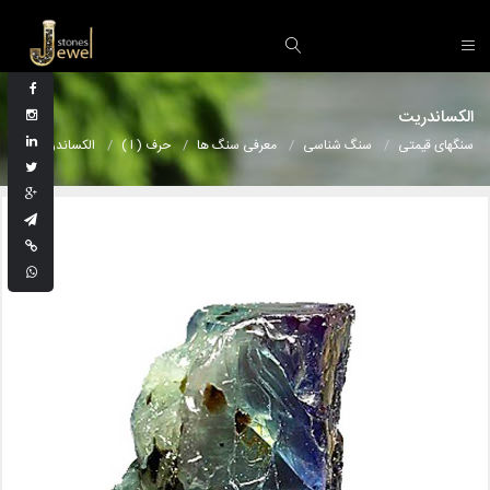
الکساندریت
سنگهای قیمتی
سنگ شناسی
معرفی سنگ ها
حرف ( ا )
الکساندریت