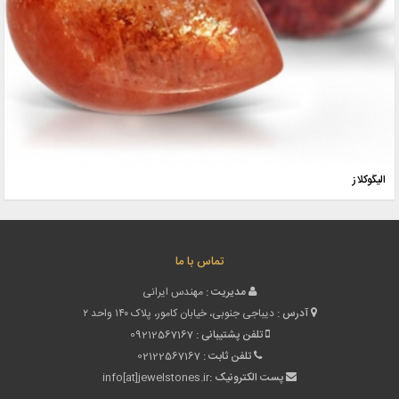
الیگوکلاز
تماس با ما
مدیریت :
مهندس ایرانی
آدرس :
دیباجی جنوبی، خیابان کامور، پلاک ۱۴۰ واحد ۲
تلفن پشتیبانی :
09212567167
تلفن ثابت :
02122567167
پست الکترونیک :
info[at]jewelstones.ir