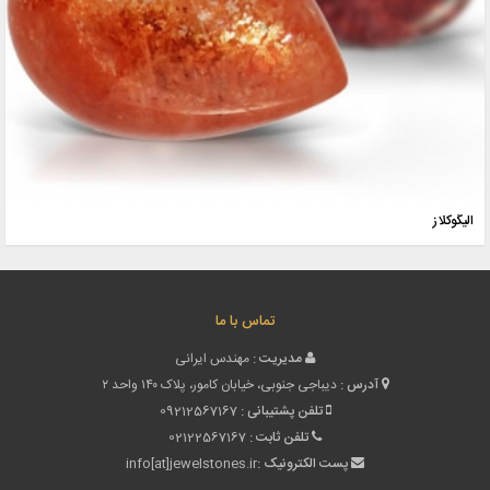
الیگوکلاز
تماس با ما
مدیریت :
مهندس ایرانی
آدرس :
دیباجی جنوبی، خیابان کامور، پلاک ۱۴۰ واحد ۲
تلفن پشتیبانی :
09212567167
تلفن ثابت :
02122567167
پست الکترونیک :
info[at]jewelstones.ir