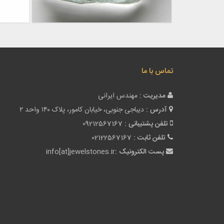
تماس با ما
مدیریت :
مهندس ایرانی
آدرس :
دیباجی جنوبی، خیابان کامور، پلاک ۱۴۰ واحد ۲
تلفن پشتیبانی :
09212567167
تلفن ثابت :
02122567167
پست الکترونیک :
info[at]jewelstones.ir