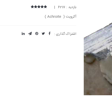
بازدید : 6217 |
آکرویت ( Achroite )
اشتراک گذاری :