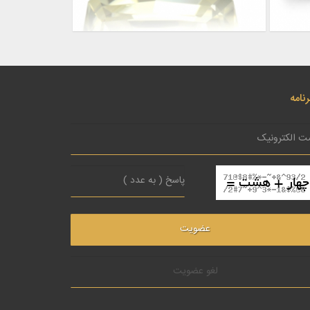
نامه
لغو عضویت