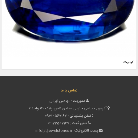
کیانیت
تماس با ما
مدیریت :
مهندس ایرانی
آدرس :
دیباجی جنوبی، خیابان کامور، پلاک ۱۴۰ واحد ۲
تلفن پشتیبانی :
09212567167
تلفن ثابت :
02122567167
پست الکترونیک :
info[at]jewelstones.ir