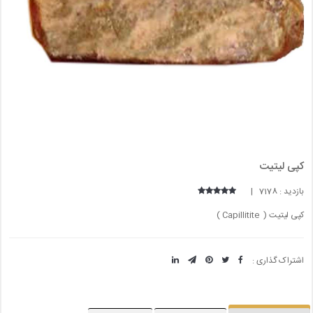
کپی لیتیت
بازدید : 7178 |
کپی لیتیت ( Capillitite )
اشتراک گذاری :