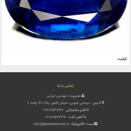
کیانیت
تماس با ما
مدیریت :
مهندس ایرانی
آدرس :
دیباجی جنوبی، خیابان کامور، پلاک ۱۴۰ واحد ۲
تلفن پشتیبانی :
09212567167
تلفن ثابت :
02122567167
پست الکترونیک :
info[at]jewelstones.ir