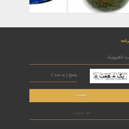
نامه
لغو عضویت