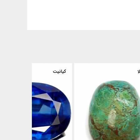
کریسوکولا
کیانیت