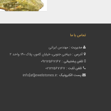
تماس با ما
مدیریت :
مهندس ایرانی
آدرس :
دیباجی جنوبی، خیابان کامور، پلاک ۱۴۰ واحد ۲
تلفن پشتیبانی :
09212567167
تلفن ثابت :
02122567167
پست الکترونیک :
info[at]jewelstones.ir