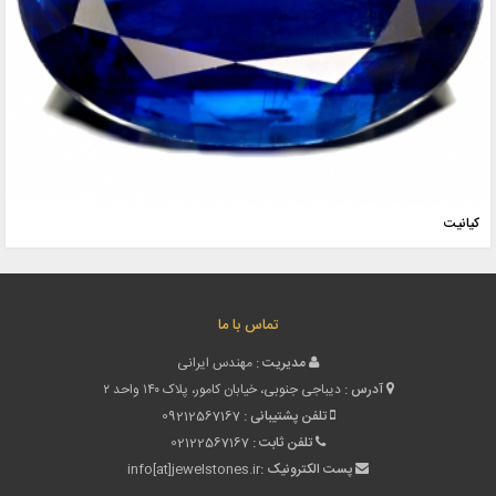
کیانیت
تماس با ما
مدیریت :
مهندس ایرانی
آدرس :
دیباجی جنوبی، خیابان کامور، پلاک ۱۴۰ واحد ۲
تلفن پشتیبانی :
09212567167
تلفن ثابت :
02122567167
پست الکترونیک :
info[at]jewelstones.ir