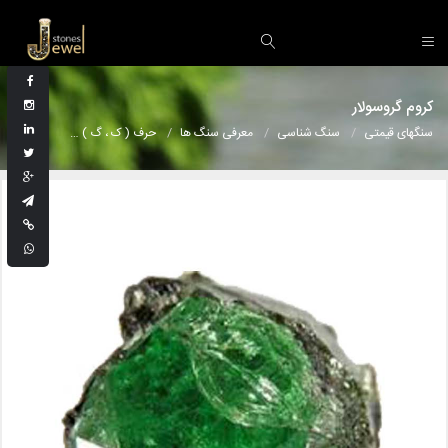
کروم گروسولار
سنگهای قیمتی
سنگ شناسی
معرفی سنگ ها
حرف ( ک ، گ )
کروم گروسولا