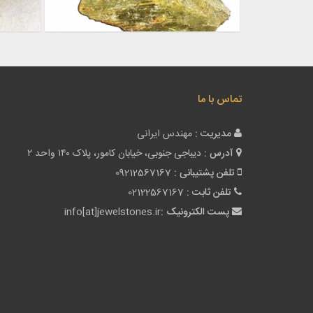
تماس با ما
مدیریت :
مهندس ایرانی
آدرس :
دیباجی جنوبی، خیابان کامور، پلاک ۱۴۰ واحد ۲
تلفن پشتیبانی :
09212567167
تلفن ثابت :
02122567167
پست الکترونیک :
info[at]jewelstones.ir