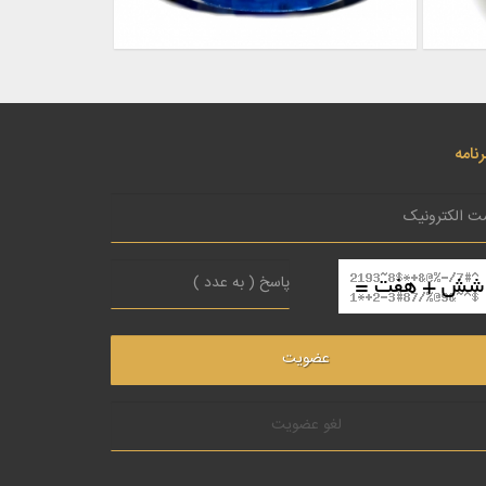
نامه
لغو عضویت