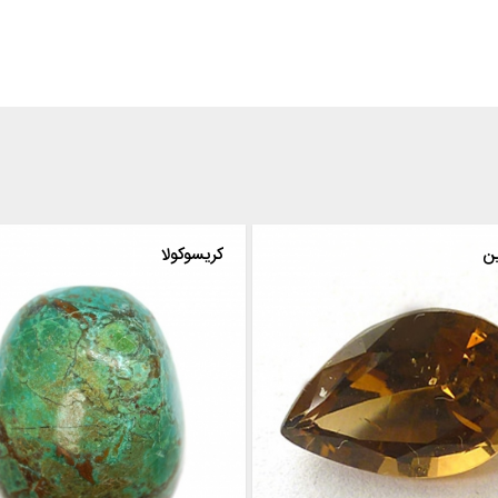
ین
کریسوکولا