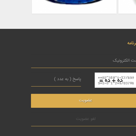
نامه
لغو عضویت