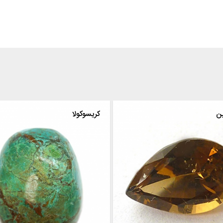
ین
کریسوکولا