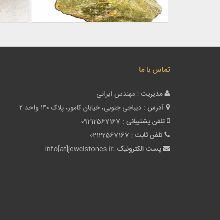
تماس با ما
مدیریت :
مهندس ایرانی
آدرس :
دیباجی جنوبی، خیابان کامور، پلاک ۱۴۰ واحد ۲
تلفن پشتیبانی :
09212567167
تلفن ثابت :
02122567167
پست الکترونیک :
info[at]jewelstones.ir