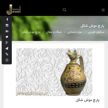
پارچ موش شکل
سنگهای قیمتی
موزه باستانی
سنگ و سفال
پارچ موش شکل
پارچ موش شکل