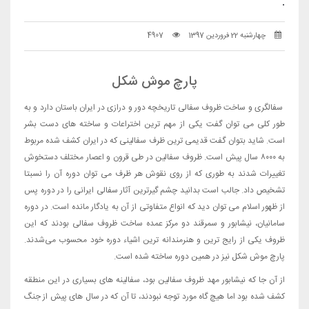
.
چهارشنبه 22 فروردین 1397
4907
پارچ موش شکل
سفالگری و ساخت ظروف سفالی تاریخچه دور و درازی در ایران باستان دارد و به
طور کلی می توان گفت یکی از مهم ترین اختراعات و ساخته های دست بشر
است. شاید بتوان گفت قدیمی ترین ظرف سفالینی که در ایران کشف شده مربوط
به ۸۰۰۰ سال پیش است. ظروف سفالین در طی قرون و اعصار مختلف دستخوش
تغییرات شدند به طوری که از روی نقوش هر ظرف می توان دوره آن را نسبتا
تشخیص داد. جالب است بدانید چشم گیرترین آثار سفالی ایرانی را در دوره پس
از ظهور اسلام می توان دید که انواع متفاوتی از آن به یادگار مانده است. در دوره
سامانیان، نیشابور و سمرقند دو مرکز عمده ساخت ظروف سفالی بودند که این
ظروف یکی از رایج ترین و هنرمندانه ترین اشیاء دوره خود محسوب می‌شدند.
پارچ موش شکل نیز در همین دوره ساخته شده است.
از آن جا که نیشابور مهد ظروف سفالین بود، سفالینه های بسیاری در این منطقه
کشف شده بود اما هیچ گاه مورد توجه نبودند، تا آن که در سال های پیش از جنگ