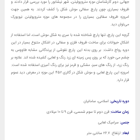
جهانی دوم کارشناسان موزه متروپولیتن، شهر نیشابور را مورد بررسی قرار دادند و
ظروف بسیاری چون پارچ سفالی موش شکل را کشف کردند. به همین جهت
امروزه ظروف سفالین بسیاری را در مجموعه‌ های موزه متروپولیتن نیویورک
می‌توان دید.
گرچه این پارچ، تنها پارچ شناخته شده با سری به شکل موش است، اما استفاده از
اشکال حیوانات برای ساخت ظروف فلزی و سفالی در اشکال متنوع بسیار در این
دوره رواج داشت. بر روی بدنه این پارچ نقوشی از پرندگانی مشابه طاووس به
چشم می خورد که بر روی پس زمینه ای زرد رنگ و لعابی کشیده شده اند. علاوه بر
رنگ زرد، از رنگ های سبز، مشکی و قرمز نیز برای رنگ آمیزی استفاده شده است.
امروزه این پارچ لعابی و موش شکل در گالری ۴۵۲ این موزه در معرض دید عموم
قرار دارد.
دوره تاریخی:
اسلامی، سامانیان
زمان ساخت:
قرن دوم تا سوم شمسی، قرن ۹ تا ۱۰ میلادی
جنس:
سرامیک لعابی
ابعاد:
ارتفاع: ۲۶.۷ سانتی متر