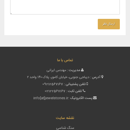
تماس با ما
مدیریت :
مهندس ایرانی
آدرس :
دیباجی جنوبی، خیابان کامور، پلاک ۱۴۰ واحد ۲
تلفن پشتیبانی :
09212567167
تلفن ثابت :
02122567167
پست الکترونیک :
info[at]jewelstones.ir
نقشه سایت
سنگ شناسی