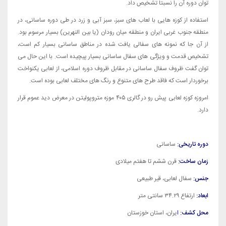
توان دوره آن را نسبتا تشخیص داد.
استفاده از کوزه هایی با لعاب های سبز، سبز آبی و زرد در طی دوره ساسانی، در
منطقه جنوب غربی ایران و منطقه میان رودان (یا بین النهرین) بسیار مرسوم بود.
از آن جا که نمونه های سفالی یافت شده در مناطق ساسانی بسیار کم است،
تشخیص قدمت و ویژگی های سفال ساسانی بسیار پیچیده است. با این حال می
توان گفت ظروف سفال ساسانی در مقابل ظروف دوره اسلامی، از لعابی یکنواخت
برخوردار است که فاقد طرح های متنوع و رنگ های مختلف لعابی بوده است.
امروزه کوزه لعابی پیش رو در گالری ۴۰۵ موزه متروپولیتن در معرض دید عموم قرار
دارد.
دوره تاریخی:
ساسانی
زمان ساخت:
قرن ششم تا هفتم میلادی
جنس:
سفال لعابی، قیر طبیعی
ابعاد:
ارتفاع ۳۴.۲۹ سانتی متر
محل کشف:
ا
یران، استان خوزستان