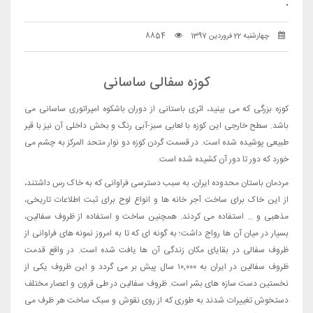
.
چهارشنبه 22 فروردین 1397
8854
کوزه سفالی ساسانی
کوزه بزرگی که می بینید، اثری باستانی از دوران باشکوه امپراتوری ساسانی می
باشد. سطح خارجی این کوزه با لعابی سبز-آبی رنگ و بخش داخلی آن نیز با قیر
طبیعی پوشیده شده است. در قسمت گردن کوزه دو نوار متحد المرکز به چشم می
خورد که دور تا دور آن کشیده شده است.
مردمان باستان محدوده ایران، به سبب دسترسی فراوانی که به خاک رس داشتند،
از این خاک برای ساخت آجر خانه ها و انواع لوح برای ثبت اطلاعات تاریخی،
مذهبی و … استفاده می کردند. همچنین ساخت و استفاده از ظروف سفالین،
بسیار در میان آن ها رواج داشت؛ به گونه ای که تا به امروز نمونه های فراوانی از
ظروف سفالی در بقایای مکان زندگی آن ها یافت شده است. در واقع قدمت
ظروف سفالین در ایران به ۱۰,۰۰۰ سال پیش بر می گردد و این ظروف یکی از
نخستین دست سازه های بشر است. ظروف سفالین در طی قرون و اعصار مختلف
دستخوش تغییرات شدند به طوری که از روی نقوش و سبک ساخت هر ظرف می