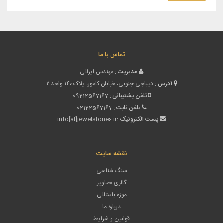
تماس با ما
مدیریت :
مهندس ایرانی
آدرس :
دیباجی جنوبی، خیابان کامور، پلاک ۱۴۰ واحد ۲
تلفن پشتیبانی :
09212567167
تلفن ثابت :
02122567167
پست الکترونیک :
info[at]jewelstones.ir
نقشه سایت
سنگ شناسی
گالری تصاویر
موزه باستانی
درباره ما
قوانین و شرایط