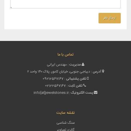
تماس با ما
مدیریت :
مهندس ایرانی
آدرس :
دیباجی جنوبی، خیابان کامور، پلاک ۱۴۰ واحد ۲
تلفن پشتیبانی :
09212567167
تلفن ثابت :
02122567167
پست الکترونیک :
info[at]jewelstones.ir
نقشه سایت
سنگ شناسی
گالری تصاویر