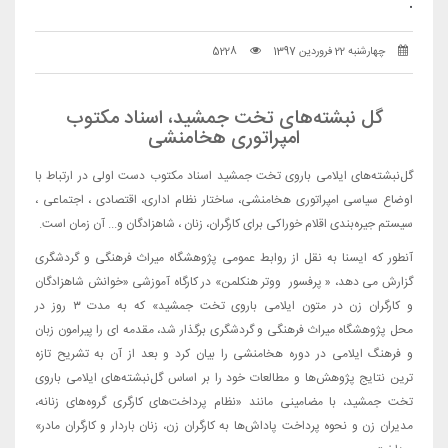
.
چهارشنبه 22 فروردین 1397
5228
گل‌ نبشته‌های تخت‌ جمشید، اسناد مکتوب
امپراتوری هخامنشی
گل‌نبشته‌های ایلامی باروی تخت جمشید اسناد مکتوب دست اولی در ارتباط با
اوضاع سیاسی امپراتوری هخامنشی، ساختار نظام اداری، اقتصادی ، اجتماعی ،
سیستم جیره‌بندی اقلام خوراکی برای کارگران، زنان ، شاهزادگان و... آن زمان است.
آنطور که ایسنا به نقل از روابط عمومی پژوهشگاه میراث فرهنگی و گردشگری
گزارش می دهد، « پرفسور ووتر هنکلمن» در کارگاه آموزشی «خوانش شاهزادگان
و کارگران زن در متون ایلامی باروی تخت جمشید» که به مدت ۳ روز در
محل پژوهشگاه میراث فرهنگی و گردشگری برگذار شد، مقدمه ای را پیرامون زبان
و فرهنگ ایلامی در دوره هخامنشی را بیان کرد و بعد از آن به تشریح تازه
ترین نتایج پژوهش‌ها و مطالعات خود را بر اساس گل‌نبشته‌های ایلامی باروی
تخت جمشید، با مضامینی مانند «نظام پرداخت‌های کارگری گروه‌های زنانه،
مدیران زن و نحوه پرداخت پاداش‌ها به کارگران زن، زنان باردار و کارگران مادر»