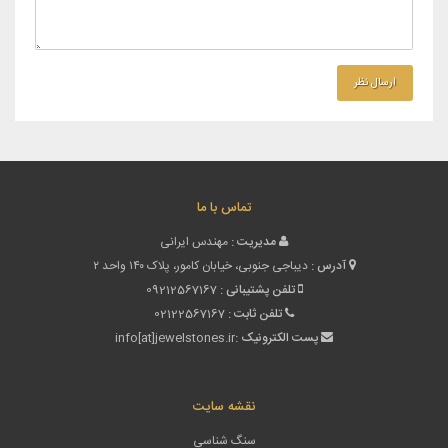
تماس با ما
مدیریت :
مهندس ایرانی
آدرس :
دیباجی جنوبی، خیابان کامور، پلاک ۱۴۰ واحد ۲
تلفن پشتیبانی :
09212567167
تلفن ثابت :
02122567167
پست الکترونیک :
info[at]jewelstones.ir
نقشه سایت
سنگ شناسی