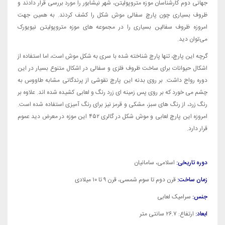
جهانی دوم کارشناسان موزه متروپولیتن، شهر نیشابور را مورد بررسی قرار دادند و
ظروف بسیاری چون پارچ سفالی موش شکل را کشف کردند. به همین جهت
امروزه ظروف سفالین بسیاری را در مجموعه‌ های موزه متروپولیتن نیویورک
می‌توان دید.
گرچه این پارچ، تنها پارچ شناخته شده با سری به شکل موش است، اما استفاده از
اشکال حیوانات برای ساخت ظروف فلزی و سفالی در اشکال متنوع بسیار در این
دوره رواج داشت. بر روی بدنه این پارچ نقوشی از پرندگانی مشابه طاووس به
چشم می خورد که بر روی پس زمینه ای زرد رنگ و لعابی کشیده شده اند. علاوه بر
رنگ زرد، از رنگ های سبز، مشکی و قرمز نیز برای رنگ آمیزی استفاده شده است.
امروزه این پارچ لعابی و موش شکل در گالری ۴۵۲ این موزه در معرض دید عموم
قرار دارد.
دوره تاریخی:
اسلامی، سامانیان
زمان ساخت:
قرن دوم تا سوم شمسی، قرن ۹ تا ۱۰ میلادی
جنس:
سرامیک لعابی
ابعاد:
ارتفاع: ۲۶.۷ سانتی متر