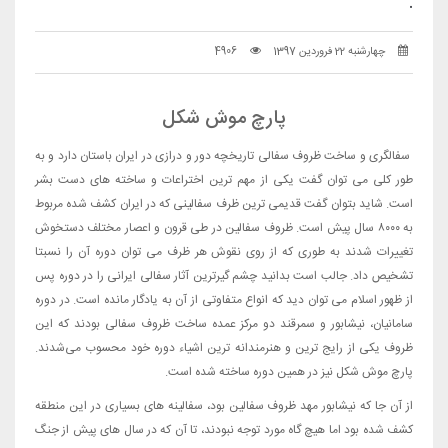
.
چهارشنبه 22 فروردین 1397
4906
پارچ موش شکل
سفالگری و ساخت ظروف سفالی تاریخچه دور و درازی در ایران باستان دارد و به
طور کلی می توان گفت یکی از مهم ترین اختراعات و ساخته های دست بشر
است. شاید بتوان گفت قدیمی ترین ظرف سفالینی که در ایران کشف شده مربوط
به ۸۰۰۰ سال پیش است. ظروف سفالین در طی قرون و اعصار مختلف دستخوش
تغییرات شدند به طوری که از روی نقوش هر ظرف می توان دوره آن را نسبتا
تشخیص داد. جالب است بدانید چشم گیرترین آثار سفالی ایرانی را در دوره پس
از ظهور اسلام می توان دید که انواع متفاوتی از آن به یادگار مانده است. در دوره
سامانیان، نیشابور و سمرقند دو مرکز عمده ساخت ظروف سفالی بودند که این
ظروف یکی از رایج ترین و هنرمندانه ترین اشیاء دوره خود محسوب می‌شدند.
پارچ موش شکل نیز در همین دوره ساخته شده است.
از آن جا که نیشابور مهد ظروف سفالین بود، سفالینه های بسیاری در این منطقه
کشف شده بود اما هیچ گاه مورد توجه نبودند، تا آن که در سال های پیش از جنگ