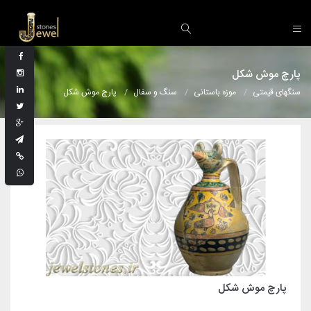
پارچ موش شکل
سنگهای قیمتی
موزه باستانی
سنگ و سفال
پارچ موش شکل
پارچ موش شکل