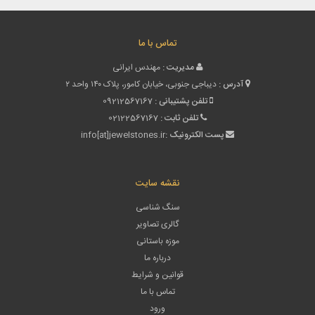
تماس با ما
مدیریت :
مهندس ایرانی
آدرس :
دیباجی جنوبی، خیابان کامور، پلاک ۱۴۰ واحد ۲
تلفن پشتیبانی :
09212567167
تلفن ثابت :
02122567167
پست الکترونیک :
info[at]jewelstones.ir
نقشه سایت
سنگ شناسی
گالری تصاویر
موزه باستانی
درباره ما
قوانین و شرایط
تماس با ما
ورود