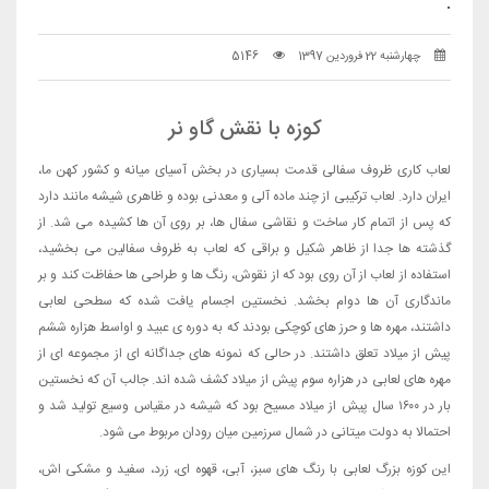
.
چهارشنبه 22 فروردین 1397
5146
کوزه با نقش گاو نر
لعاب کاری ظروف سفالی قدمت بسیاری در بخش آسیای میانه و کشور کهن ما،
ایران دارد. لعاب ترکیبی از چند ماده آلی و معدنی بوده و ظاهری شیشه مانند دارد
که پس از اتمام کار ساخت و نقاشی سفال ها، بر روی آن ها کشیده می شد. از
گذشته ها جدا از ظاهر شکیل و براقی که لعاب به ظروف سفالین می بخشید،
استفاده از لعاب از آن روی بود که از نقوش، رنگ ها و طراحی ها حفاظت کند و بر
ماندگاری آن ها دوام بخشد. نخستین اجسام یافت شده که سطحی لعابی
داشتند، مهره ها و حرز های کوچکی بودند که به دوره ی عبید و اواسط هزاره ششم
پیش از میلاد تعلق داشتند. در حالی که نمونه های جداگانه ای از مجموعه ای از
مهره های لعابی در هزاره سوم پیش از میلاد کشف شده اند. جالب آن که نخستین
بار در ۱۶۰۰ سال پیش از میلاد مسیح بود که شیشه در مقیاس وسیع تولید شد و
احتمالا به دولت میتانی در شمال سرزمین میان رودان مربوط می شود.
این کوزه بزرگ لعابی با رنگ های سبز، آبی، قهوه ای، زرد، سفید و مشکی اش،