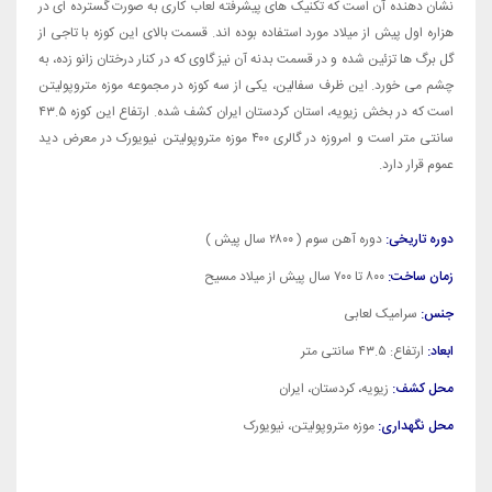
نشان دهنده آن است که تکنیک های پیشرفته لعاب کاری به صورت گسترده ای در
هزاره اول پیش از میلاد مورد استفاده بوده اند. قسمت بالای این کوزه با تاجی از
گل برگ ها تزئین شده و در قسمت بدنه آن نیز گاوی که در کنار درختان زانو زده، به
چشم می خورد. این ظرف سفالین، یکی از سه کوزه در مجموعه موزه متروپولیتن
است که در بخش زیویه، استان کردستان ایران کشف شده. ارتفاع این کوزه ۴۳.۵
سانتی متر است و امروزه در گالری ۴۰۰ موزه متروپولیتن نیویورک در معرض دید
عموم قرار دارد.
دوره تاریخی:
دوره آهن سوم ( ۲۸۰۰ سال پیش )
زمان ساخت:
۸۰۰ تا ۷۰۰ سال پیش از میلاد مسیح
جنس:
سرامیک لعابی
ابعاد:
ارتفاع:
۴۳.۵ سانتی متر
محل کشف:
زیویه‎‎، کردستان، ایران
محل نگهداری:
موزه متروپولیتن، نیویورک