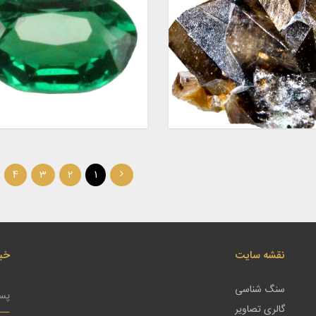
4
3
2
1
نقشه سایت
خبر
سنگ شناسی
گالری تصاویر