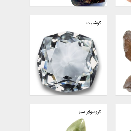
گوشنیت
گروسولار سبز