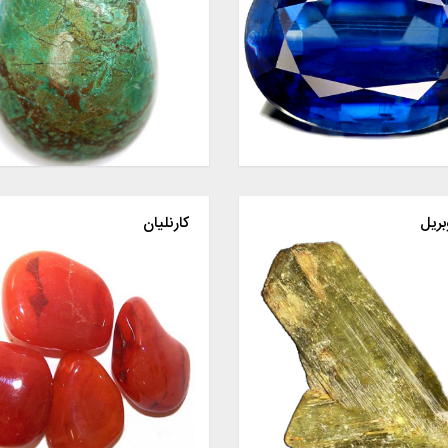
بریل
کارنلیان