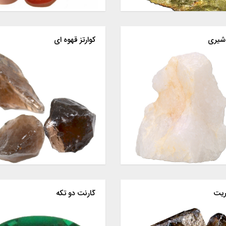
 شیری
کوارتز قهوه ای
ریت
گارنت دو تکه