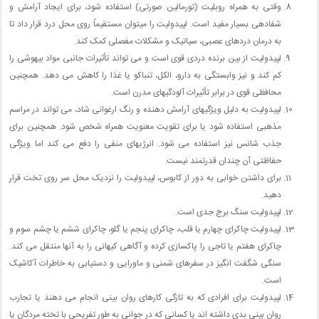
وقتی به همراه روبلیت (تورمالین صورتی) استفاده شود، برای ایجاد آرامش و
شفادهی بسیار مفید است. لپیدولیت را میتوان مستقیماً روی محل درد قرار داد تا
به درمان دردهای عصبی، سیاتیک و مشکلات مفصلی کمک کند.
لپیدولیت از بین برنده دردی قوی است و می تواند تأثیرات جانبی مواد بیهوشی را
کم کند و نیز وابستگی به دارو، الکل، تنباکو یا غذا را کاهش می دهد. همچنین
محافظی قوی در برابر تأثیرات آلودگیهای مدرن است.
لپیدولیت به دلیل ویژگیهای آرامش دهنده و رنگ ارغوانی شاد، می تواند در مراسم
مذهبی استفاده شود یا برای تقویت معنویت همراه شخص شود. همچنین برای
جذب شانس نیز استفاده می شود. انرژیهای منفی را دفع می کند اما ویژگی
حفاظتی آن چندان قدرتمند نیست.
برای داشتن خوابی به دور از کابوس، لپیدولیت را نزدیک محل سر روی تخت قرار
دهید.
لپیدولیت سنگ برج جدی است.
لپیدولیت چاکرای چهارم یا قلب، چاکرای پنجم یا گلو، چاکرای ششم یا چشم سوم و
چاکرای هفتم یا تاجی را پاکسازی کرده و آگاهی کیهانی را به آنها منتقل می کند.
سنگی شگفت انگیز در سفرهای شمنی و ماورایی و دستیابی به خاطرات آکاشیک
است.
لپیدولیت برای افرادی که به تازگی کارهای روان بینی انجام می دهند یا تجارب
روان بینی بدی داشته اند یا کسانی که در جوانی به طور تفریحی با تخته مردگان یا