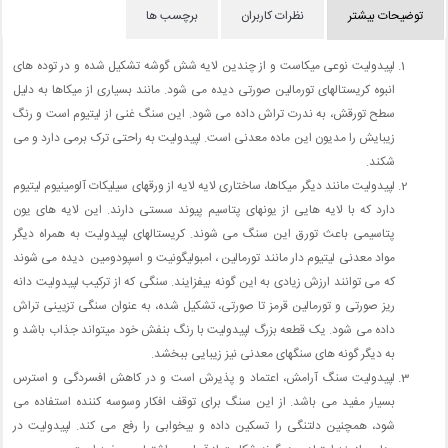
توضیحات بیشتر
نظرات کاربران
برچسب ها
لپیدولیت نوعی میکاست و از چندین لایه شش گوشه تشکیل شده و در توده های
انبوه کریستالهای تورمالین صورتی دیده می شود. مانند بسیاری از میکاها به دلیل
سطح تورقش، به ندرت تراش داده می شود. این سنگ غنی از لیتیوم است و رنگ
زیبایش را مدیون این ماده معدنی است. لپیدولیت به راحتی ترک برمی دارد و می
شکند.
لپیدولیت مانند دیگر میکاها، ساختاری لایه لایه از ورقهای سیلیکات آلومینیوم لیتیوم
دارد که با لایه هایی از یونهای پتاسیم پیوند سستی دارند. این لایه های یون
پتاسیمی باعث تورق این سنگ می شوند. کریستالهای لپیدولیت به همراه دیگر
مواد معدنی لیتیوم دار مانند تورمالین ، امبولیگونیت و اسپودومین دیده می شوند
که می توانند ارزش زیادی به این گونه بیفزایند. سنگی که از ترکیب لپیدولیت دانه
ریز صورتی و تورمالین قرمز تا صورتی، تشکیل شده، به عنوان سنگی تزیینی تراش
داده می شود. یک قطعه بزرگ لپیدولیت با رنگ بنفش خود میتواند جذاب باشد و
به دیگر گونه های سنگهای معدنی نیز زیبایی ببخشد.
لپیدولیت سنگ آرامش، اعتماد و پذیرش است و در کاهش افسردگی و استرس
بسیار مفید می باشد. از این سنگ برای توقف افکار وسوسه کننده استفاده می
شود، همچنین دلتنگی را تسکین داده و بیخوابی را رفع می کند. لپیدولیت در