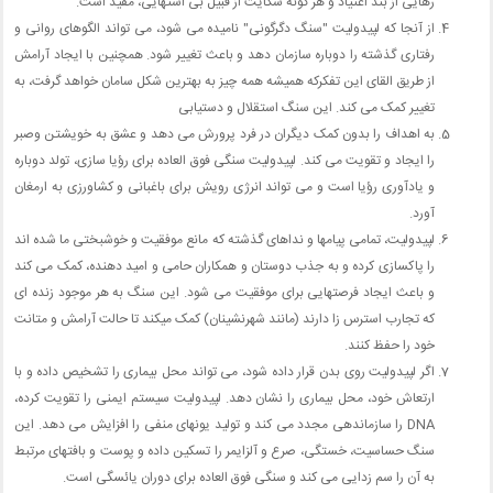
رهایی از بند اعتیاد و هر گونه شکایت از قبیل بی اشتهایی، مفید است.
از آنجا که لپیدولیت "سنگ دگرگونی" نامیده می شود، می تواند الگوهای روانی و
رفتاری گذشته را دوباره سازمان دهد و باعث تغییر شود. همچنین با ایجاد آرامش
از طریق القای این تفکرکه همیشه همه چیز به بهترین شکل سامان خواهد گرفت، به
تغییر کمک می کند. این سنگ استقلال و دستیابی
به اهداف را بدون کمک دیگران در فرد پرورش می دهد و عشق به خویشتن وصبر
را ایجاد و تقویت می کند. لپیدولیت سنگی فوق العاده برای رؤیا سازی، تولد دوباره
و یادآوری رؤیا است و می تواند انرژی رویش برای باغبانی و کشاورزی به ارمغان
آورد.
لپیدولیت، تمامی پیامها و نداهای گذشته که مانع موفقیت و خوشبختی ما شده اند
را پاکسازی کرده و به جذب دوستان و همکاران حامی و امید دهنده، کمک می کند
و باعث ایجاد فرصتهایی برای موفقیت می شود. این سنگ به هر موجود زنده ای
که تجارب استرس زا دارند (مانند شهرنشینان) کمک میکند تا حالت آرامش و متانت
خود را حفظ کنند.
اگر لپیدولیت روی بدن قرار داده شود، می تواند محل بیماری را تشخیص داده و با
ارتعاش خود، محل بیماری را نشان دهد. لپیدولیت سیستم ایمنی را تقویت کرده،
DNA را سازماندهی مجدد می کند و تولید یونهای منفی را افزایش می دهد. این
سنگ حساسیت، خستگی، صرع و آلزایمر را تسکین داده و پوست و بافتهای مرتبط
به آن را سم زدایی می کند و سنگی فوق العاده برای دوران یائسگی است.