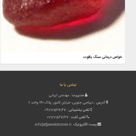
خواص 
تماس با ما
مدیریت :
مهندس ایرانی
آدرس :
دیباجی جنوبی، خیابان کامور، پلاک ۱۴۰ واحد ۲
تلفن پشتیبانی :
09212567167
تلفن ثابت :
02122567167
پست الکترونیک :
info[at]jewelstones.ir