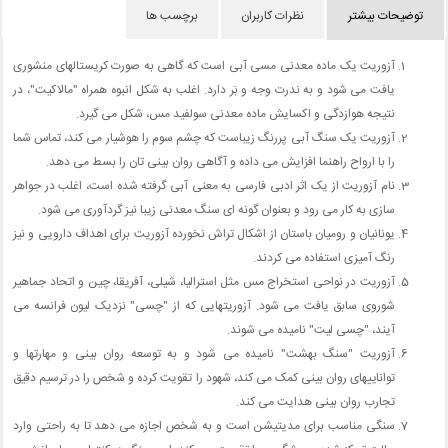
توضیحات بیشتر
نظرات کاربران
برچسب ها
آزوریت یک ماده معدنی مسی آبی است که گاهی به صورت کریستالهای منشوری
یافت می شود و به ندرت وجه و بَر دارد. اغلب به شکل انبوه همراه "مالاکیت"، در
نتیجه هوازدگی و اکسایش ماده معدنی سولفید مس، شکل می گیرد.
آزوریت یک سنگ آبی پررنگ زیباست که چشم سوم را هوشیار می کند، تماس شما
را با ارواح راهنما افزایش می داده و آگاهی روان بینی تان را بسط می دهد.
نام آزوریت از یک اثر ادبی فارسی به معنی آبی گرفته شده است، اغلب در جواهر
سازی به کار می رود و بعنوان گونه ای سنگ معدنی زیبا نیز گردآوری می شود.
یونانیان و رومیان باستان از اشکال تراش نخورده آزوریت برای اهداف دارویی و نیز
رنگ آمیزی استفاده می کردند.
آزوریت در نواحی استخراج مس مثل استرالیا، شیلی، آفریقا، چین و اتحاد جماهیر
شوروی سابق یافت می شود. آزوریتهایی که از "چسی" نزدیک لیون فرانسه می
آیند، "چسی لیت" نامیده می شوند.
آزوریت "سنگ بهشت" نامیده می شود و به توسعه روان بینی و مهارتها و
تواناییهای روان بینی کمک می کند، شهود را تقویت کرده و شخص را در ترسیم دقیق
تجارب روان بینی هدایت می کند.
سنگی مناسب برای مدیتیشن است و به شخص اجازه می دهد تا به راحتی وارد