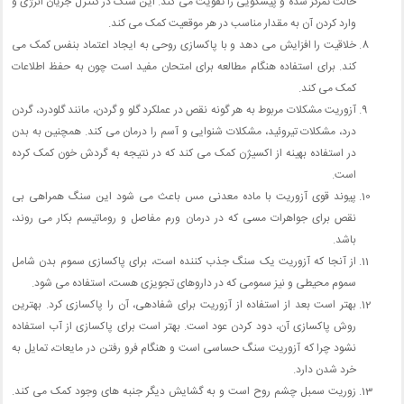
حالت تمرکز شده و پیشگویی را تقویت می کند. این سنگ در کنترل جریان انرژی و
وارد کردن آن به مقدار مناسب در هر موقعیت کمک می کند.
خلاقیت را افزایش می دهد و با پاکسازی روحی به ایجاد اعتماد بنفس کمک می
کند. برای استفاده هنگام مطالعه برای امتحان مفید است چون به حفظ اطلاعات
کمک می کند.
آزوریت مشکلات مربوط به هر گونه نقص در عملکرد گلو و گردن، مانند گلودرد، گردن
درد، مشکلات تیروئید، مشکلات شنوایی و آسم را درمان می کند. همچنین به بدن
در استفاده بهینه از اکسیژن کمک می کند که در نتیجه به گردش خون کمک کرده
است.
پیوند قوی آزوریت با ماده معدنی مس باعث می شود این سنگ همراهی بی
نقص برای جواهرات مسی که در درمان ورم مفاصل و روماتیسم بکار می روند،
باشد.
از آنجا که آزوریت یک سنگ جذب کننده است، برای پاکسازی سموم بدن شامل
سموم محیطی و نیز سمومی که در داروهای تجویزی هست، استفاده می شود.
بهتر است بعد از استفاده از آزوریت برای شفادهی، آن را پاکسازی کرد. بهترین
روش پاکسازی آن، دود کردن عود است. بهتر است برای پاکسازی از آب استفاده
نشود چرا که آزوریت سنگ حساسی است و هنگام فرو رفتن در مایعات، تمایل به
خرد شدن دارد.
زوریت سمبل چشم روح است و به گشایش دیگر جنبه های وجود کمک می کند.