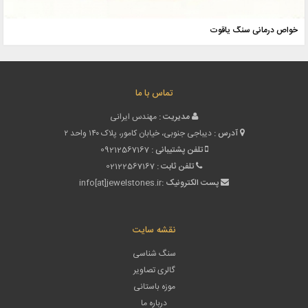
خواص درمانی سنگ یاقو
تماس با ما
مدیریت :
مهندس ایرانی
آدرس :
دیباجی جنوبی، خیابان کامور، پلاک ۱۴۰ واحد ۲
تلفن پشتیبانی :
09212567167
تلفن ثابت :
02122567167
پست الکترونیک :
info[at]jewelstones.ir
نقشه سایت
سنگ شناسی
گالری تصاویر
موزه باستانی
درباره ما