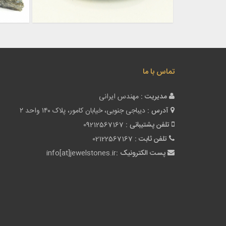
تماس با ما
مدیریت :
مهندس ایرانی
آدرس :
دیباجی جنوبی، خیابان کامور، پلاک ۱۴۰ واحد ۲
تلفن پشتیبانی :
09212567167
تلفن ثابت :
02122567167
پست الکترونیک :
info[at]jewelstones.ir