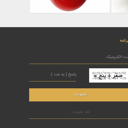
نامه
لغو عضویت