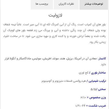
توضیحات بیشتر
نظرات کاربران
برچسب ها
لازولیت
بلور های آن کمیاب است. رنگ آن از آبی کمرنگ لکه ای تا آبی سیر است. غالباً نیمه شفاف
بوده ولی شفاف آن چند رنگی داشته و آبی و بیرنگ می زند.قطعه بلور های کوچک آن
یافت شده و بعضاً تراش خورده و یا کنده کاری و مهره سازی می شود. تا در ساخت اشیاء
زینتی بکار رود.
کانسار :
معادن آن در آمریکا ، برزیل، هند، سوئد، اطریش، سوئیس، ماداگاسکار و آنگولا قرار
دارد.
ساختار بلوری /
کج لوزی
ترکیب شیمیایی /
هیدروکسی فسفات منیزیوم و آلومینیوم
سختی /
5/5
وزن مخصوص =
3
/10
ضریب شکست =
64- 1/61