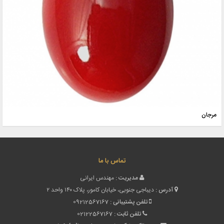
مرجان
تماس با ما
مدیریت :
مهندس ایرانی
آدرس :
دیباجی جنوبی، خیابان کامور، پلاک ۱۴۰ واحد ۲
تلفن پشتیبانی :
09212567167
تلفن ثابت :
02122567167