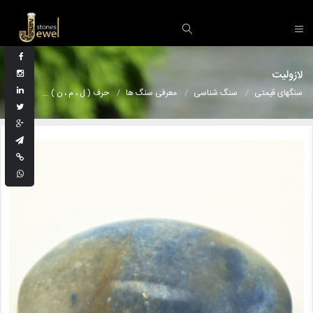
لازولیت
سنگهای قیمتی
سنگ شناسی
معرفی سنگ ها
حرف ( ل ، م ، ن )
لازولیت