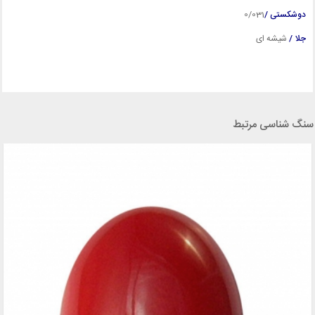
دوشکستی /
0/031
جلا /
شیشه ای
سنگ شناسی مرتبط