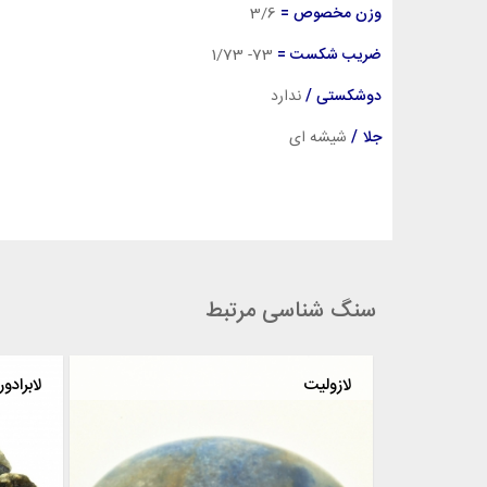
وزن مخصوص =
3/6
ضریب شکست =
73- 1/73
دوشکستی /
ندارد
جلا /
شیشه ای
سنگ شناسی مرتبط
ملاکیت
لازولیت