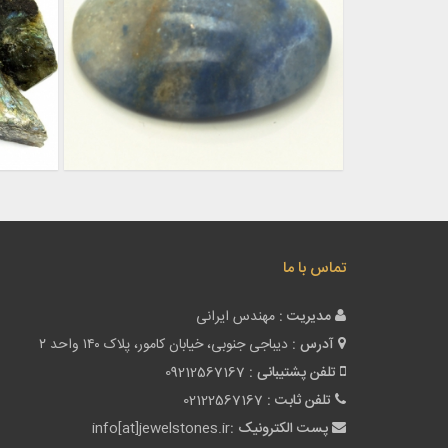
تماس با ما
مدیریت :
مهندس ایرانی
آدرس :
دیباجی جنوبی، خیابان کامور، پلاک ۱۴۰ واحد ۲
تلفن پشتیبانی :
09212567167
تلفن ثابت :
02122567167
پست الکترونیک :
info[at]jewelstones.ir