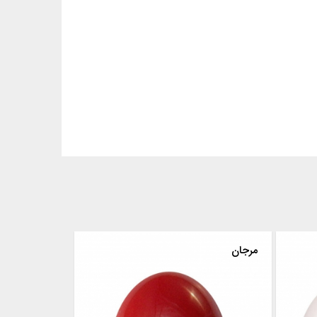
مروارید
مرجان