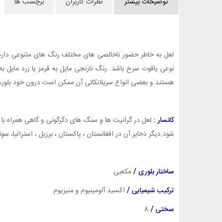
توضیحات بیشتر
نظرات کاربران
برچسب ها
لعل به خاطر حضور ناخالصی های مختلف رنگ های متنوعی دارد.
نوعی یاقوت سرخ باشد. رنگ نارنجی مایل به قرمز یا زرد مایل ب
هستند و بعضی انواع سریلانکائی آن ممکن است درون خود بلورها
کانسار :
لعل در گرانیت ها و سنگ های دگرگونی و گاهی همراه با
شود.دیگر ذخایر آن در افغانستان ، پاکستان ، برزیل ، استرالیا، سوئد
ساختار بلوری /
مکعبی
ترکیب شیمیایی /
اکسید آلومینیوم و منیزیوم
سختی /
8