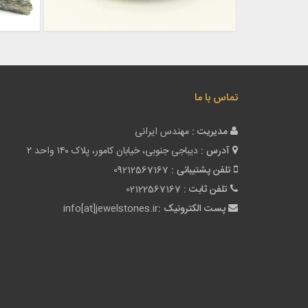
تماس با ما
مدیریت :
مهندس ایرانی
آدرس :
دیباجی جنوبی، خیابان کامور، پلاک ۱۴۰ واحد ۲
تلفن پشتیبانی :
09212567167
تلفن ثابت :
02122567167
پست الکترونیک :
info[at]jewelstones.ir