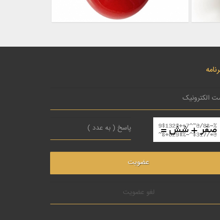
نامه
لغو عضویت