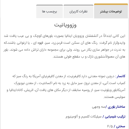
توضیحات بیشتر
نظرات کاربران
برچسب ها
وزوویانیت
این کانی ابتدائاً در آتشفشان وزوویان ایتالیا بصورت بلورهای کوچک و بی عیب یافت شد
وایدوکراز نام گرفت. رنگ های آن ممکن است قرمز،زرد، سبز، قهوه ای ، یا ارغوانی باشند،که
به ندرت در جواهر سازی بکار می روند، ولی برای مجموعه داران تراش داده می شوند، بلور
های آن معمولاًمنشوری نازک و ب مقطع طولی هستند.
کانسار :
درچن نمونه معدنی دارد:کالیفرنیت، از معدن کالیفرنیای آمریکا به رنگ سبز که
کمیاب است.آبی، از معدن نروژ، سبز مایل به زرد به نام اکسانتیت ، از معدن نیویورک
آمریکابلور ویلونیت سبز، از روسیه سابقف از دیگر مکان های یافت آن، اتریش، کانادایتالیا و
سوئیس هستند.
ساختار بلوری /
سه وجهی
ترکیب شیمیایی /
سیلیکات کلسیم و آلومینیوم
سختی /
6/5