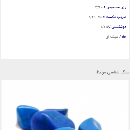
وزن مخصوص =
3
/40
ضریب شکست =
50- 1/49
دوشکستی /
0/006
جلا /
شیشه ای
سنگ شناسی مرتبط