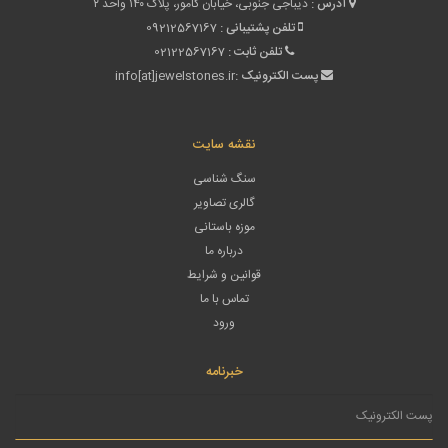
آدرس :
دیباجی جنوبی، خیابان کامور، پلاک ۱۴۰ واحد ۲
تلفن پشتیبانی :
09212567167
تلفن ثابت :
02122567167
پست الکترونیک :
info[at]jewelstones.ir
نقشه سایت
سنگ شناسی
گالری تصاویر
موزه باستانی
درباره ما
قوانین و شرایط
تماس با ما
ورود
خبرنامه