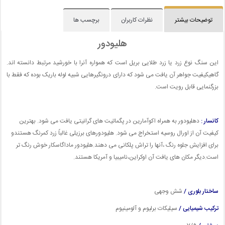
توضیحات بیشتر
نظرات کاربران
برچسب ها
هلیودور
این سنگ نوع زرد یا زرد طلایی بریل است که همواره آنرا با خورشید مرتبط دانسته اند.
گاهیکیفیت جواهر آن یافت می شود که دارای درونگیرهایی شبیه لوله باریک بوده که فقط با
بزرگنمایی قابل رویت است.
کانسار :
دهلیودور به همراه اکوآمارین در پگماتیت های گرانیتی یافت می شود. بهترین
کیفیت آن از اورال روسیه استخراج می شود. هلیودورهای برزیلی غالباً زرد کمرنگ هستندو
برای افزایش جلوه رنگ ،آنها را تراش پلکانی می دهند.هلیودور ماداگاسکار خوش رنگ تر
است.دیگر مکان های یافت آن اوکراین،نامیبیا و آمریکا هستند.
ساختار بلوری /
شش وجهی
ترکیب شیمیایی /
سیلیکات برلیوم و آلومینیوم