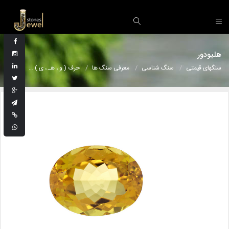
هلیودور
سنگهای قیمتی
سنگ شناسی
معرفی سنگ ها
حرف ( و ، هـ ، ی )
هلیودور