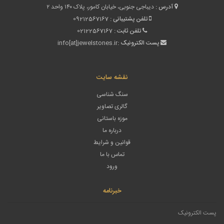
آدرس :
دیباجی جنوبی، خیابان کامور، پلاک ۱۴۰ واحد ۲
تلفن پشتیبانی :
09212567167
تلفن ثابت :
02122567167
پست الکترونیک :
info[at]jewelstones.ir
نقشه سایت
سنگ شناسی
گالری تصاویر
موزه باستانی
درباره ما
قوانین و شرایط
تماس با ما
ورود
خبرنامه