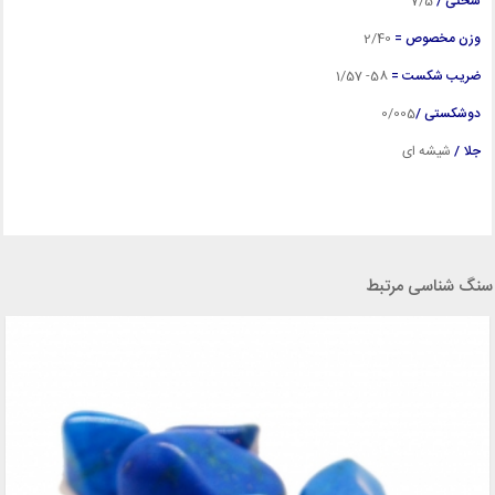
سختی /
7/5
وزن مخصوص =
2
/40
ضریب شکست =
58- 1/57
دوشکستی /
0/005
جلا /
شیشه ای
سنگ شناسی مرتبط