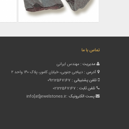
تماس با ما
مدیریت :
مهندس ایرانی
آدرس :
دیباجی جنوبی، خیابان کامور، پلاک ۱۴۰ واحد ۲
تلفن پشتیبانی :
09212567167
تلفن ثابت :
02122567167
پست الکترونیک :
info[at]jewelstones.ir