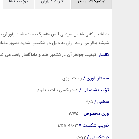
توضیحات بیشتر
نظرات کاربران
برچسب ها
به افتخار کانی شناس سوئدی آلس هامبرگ نامیده شده. بلور آن ب
شیشه بنظر می رسد. ولی به دلیل دو شکستی شدید تصویر مضاعف
کانسار :
کیفیت جواهر آن در کشمیر هند و ماداگاسار یافت می شو
ساختار بلوری /
راست لوزی
ترکیب شیمیایی /
هیدروکسی برات بریلیوم
سختی /
7/5
وزن مخصوص =
2
/35
ضریب شکست =
1/63- 1/55
دوشکستی /
0/072