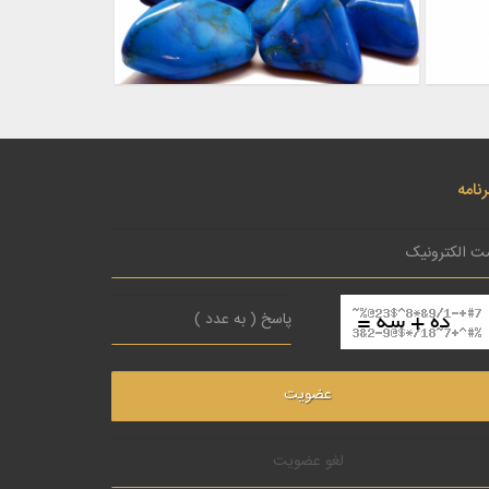
نامه
لغو عضویت