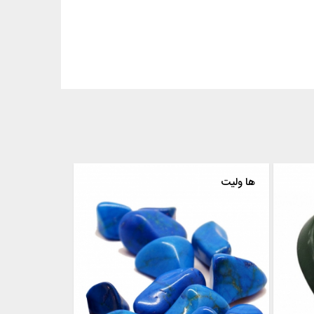
یشم
ها ولیت