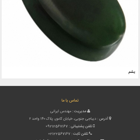
یشم
تماس با ما
مدیریت :
مهندس ایرانی
آدرس :
دیباجی جنوبی، خیابان کامور، پلاک ۱۴۰ واحد ۲
تلفن پشتیبانی :
09212567167
تلفن ثابت :
02122567167