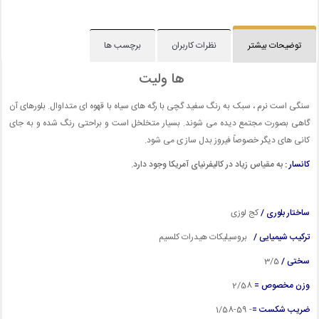
توضیحات بیشتر
نظرات کاربران
برچسب ها
ها ولیت
سنگی است نرم ، سبک به رنگ سفید گچی با رگه های سیاه با قهوه ای متداوال. بلورهای آن
گاهی بصورت مجتمع دیده می شوند. بسیار متخلخل است و براحتی رنگ شده و به جای
کانی های دیگر خصوصاً فیروز بدل ساز ی می شود.
کانسار :
به مقیاس زیاد در کالیفرنیای آمریکا وجود دارد.
ساختار بلوری /
کج لوزی
ترکیب شیمیایی /
بروسیلیکات هیدرات کلسیم
سختی /
3/5
وزن مخصوص =
2
/58
ضریب شکست =
- 59-1/58