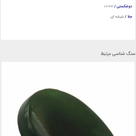
دوشکستی /
0/022
جلا /
شیشه ای
سنگ شناسی مرتبط