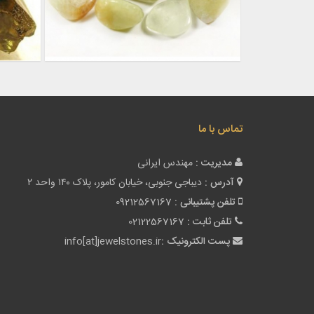
تماس با ما
مدیریت :
مهندس ایرانی
آدرس :
دیباجی جنوبی، خیابان کامور، پلاک ۱۴۰ واحد ۲
تلفن پشتیبانی :
09212567167
تلفن ثابت :
02122567167
پست الکترونیک :
info[at]jewelstones.ir