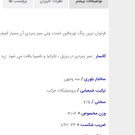
توضیحات بیشتر
نظرات کاربران
برچسب ها
فراوان ترین رنگ تورمالین است، ولی سبز زمردی آن بسیار کمیاب و گران قیمت است و تا قرن
کانسار :
سبز زمردی در برزیل ، تانزانیا و نامیبیا یافت می شود. زرد
ساختار بلوری /
سه وجهی
ترکیب شیمیایی /
بروسیلیکات مرکب
سختی /
7/5
وزن مخصوص =
3
/06
ضریب شکست =
64- 1/62