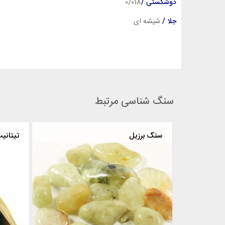
دوشکستی /
0/018
جلا /
شیشه ای
سنگ شناسی مرتبط
یلونیت
سنگ برزیل