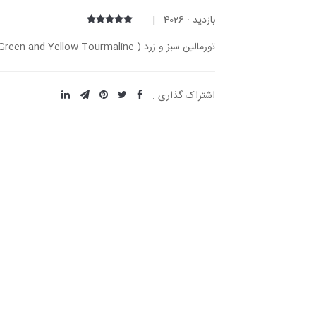
بازدید : 4026 |
تورمالین سبز و زرد ( Green and Yellow Tourmaline )فراوان ترین رنگ تورمالین است،
اشتراک گذاری :