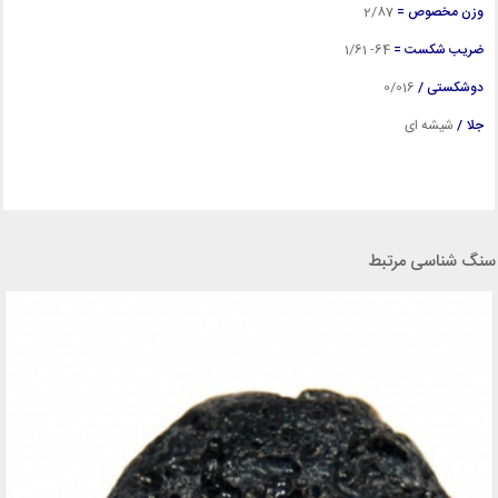
وزن مخصوص =
2
/87
ضریب شکست =
64- 1/61
دوشکستی /
0/016
جلا /
شیشه ای
سنگ شناسی مرتبط