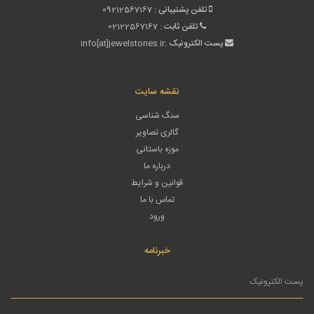
تلفن پشتیبانی :
09212567167
تلفن ثابت :
02122567167
پست الکترونیک :
info[at]jewelstones.ir
نقشه سایت
سنگ شناسی
گالری تصاویر
موزه باستانی
درباره ما
قوانین و شرایط
تماس با ما
ورود
خبرنامه