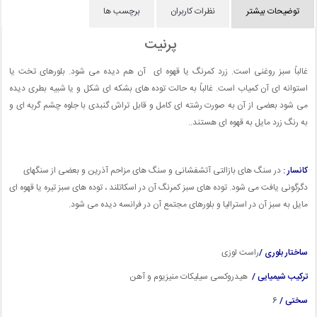
توضیحات بیشتر
نظرات کاربران
برچسب ها
پرنیت
غالباً سبز روغنی است. زرد کمرنگ یا قهوه ای آن هم دیده می شود. بلورهای تخت یا
استوانه ای آن کمیاب است. غالباً به حالت توده های بشکه ای شکل و یا شبیه بطری دیده
می شود بعضی از آن به صورت رشته ای کامل و قابل تراش گنبدی با جلوه چشم گربه ای و
به رنگ زرد مایل به قهوه ای هستند..
کانسار :
در سنگ های بازالتی آتشفشانی و سنگ های مزاحم آذرین و بعضی از سنگهای
دگرگونی یافت می شود. توده های سبز کمرنگ آن در اسکاتلند ، توده های سبز تیره یا قهوه ای
مایل به سبز آن در استرالیا و بلورهای مجتمع آن در فرانسه دیده می شود.
ساختار بلوری /
راست لوزی
ترکیب شیمیایی /
هیدروکسی سیلیکات منیزیوم و آهن
سختی /
6