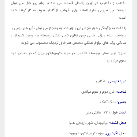
مذهب و تذهیب در ایران باستان قلمداد می شدند. بنابراین حال می توان
دریافت چرا نیرویی خارق العاده برای نگهبانی از گلدان نیلوفر به کار گرفته شده
است.
با دقت به چگونگی خلق نقوش این تزئینات، به وضوح می توان تأثیر هنر رومی را
دریافت. البته ویژگی هایی چون تقارن کامل نقش برجسته ها، وجود شیردال و
سادگی برگ های نیلوفر همگی مختص هنر خاور نزدیک محسوب می شوند.
امروزه این نقش برجسته اشکانی در موزه متروپولیتن نیویورک در معرض دید
عموم قرار دارد.
دوره تاریخی
:
اشکانی
قدمت
:
قرن دوم و سوم میلادی
جنس
:
سنگ آهک
ابعاد:
طول: ۱۷۲.۱ سانتی متر
محل کشف
:
میانرودان، شهر تاریخی هترا
محل نگهداری
:
موزه متروپولیتن، نیویورک