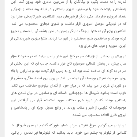
قدرت را به دست بگیرد و بیگانگان را از سرزمین مادری خود بیرون کند. این
پادشاهی پایتخت خود را تیسفون، شهری باستانی در کرانه رود دجله و نزدیکی
بغداد امروزی قرار داد. یکی دیگر از شهرهای مهم اشکانیان، شهر تاریخی هترا بود
که در نزدیکی موصل امروزی قرار داشت و شهری تجاری محسوب می شد.
اشکانیان برای آن که هترا از چنگ غارتگر رومیان در امان باشد، آن را حسابی تجهیز
کرده بودند و ساختمان های مختلفی در شهر بنا کردند. هترا میزبان شهروندانی از
ایران، سوریه و عرب های عراق بود.
در پیش رو بخشی از تزئینات سر در کاخ شهر هترا را می بینید که در حدود ۲ هزار
سال پیش، در بخش شمالی سرسرای کاخ قرار داشت. جالب آن که این بخش از
سر در به گونه ای ساخته شده بود که رو به زمین قرار گرفته بود و بنابراین با بالا
بردن سر خود، نقوش برجسته آن دیده می شد. بر روی این قطعه سنگی، نقشی از
دو شیردال غران را می بیند که در میان خود از گلدان نیلوفری حفاظت می کنند.
خوب است بدانید شیردال ها موجوداتی افسانه ای و نمادین در میان تمدن های
باستانی بودند که در دوره های مختلف مورد استفاده قرار می گرفتند. این
موجودات که ترکیبی از شیر و عقاب بودند، در واقع سمبل ویژه ای از پادشاهی و
نیروی خارق العاده محسوب می شدند.
دوباره بر می گردیم سراغ نقوش سردر. همان طور که گفتیم در میان شیردال ها
گلدانی از نیلوفر به چشم می خورد. باید بدانید که نیلوفرها نیز نمادی از پاکی،