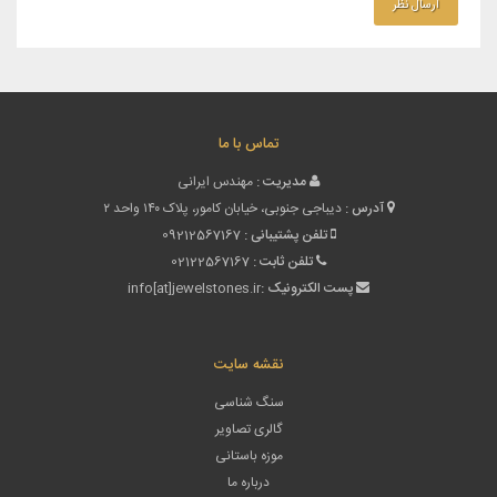
تماس با ما
مدیریت :
مهندس ایرانی
آدرس :
دیباجی جنوبی، خیابان کامور، پلاک ۱۴۰ واحد ۲
تلفن پشتیبانی :
09212567167
تلفن ثابت :
02122567167
پست الکترونیک :
info[at]jewelstones.ir
نقشه سایت
سنگ شناسی
گالری تصاویر
موزه باستانی
درباره ما