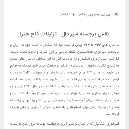
.
چهارشنبه 22 فروردین 1397
6398
نقش برجسته شیر دال | تزئینات کاخ هترا
در سال های ۳۳۶ تا ۳۲۳ پیش از میلاد بود که اسکندر با حمله خود به ایران و
پایتخت امپراتوری هخامنشیان، نقطه پایانی بر این قدرت و تاج و تخت دیرینه
گذاشت. پس از ورود اسکندر و دار و دسته اش به این مناطق، در سال های بعدی
به تدریج تأثیری مشهود از یونانیان در زندگی و فرهنگ مردم خاور نزدیک به چشم
می خورد. در سال ۳۳۱ ق. م شهرهای بابل، شوش و پرسپولیس کاملا به دست
ارتش اسکندر افتاده بود و این لشکر یونانی پیشروی خود را تا سرزمین هند ادامه
داد. اما خوشی های اسکندر مقدونی دوامی نداشت و در سال ۳۲۳ ق.م و در
جوانی دچار بیماری شد و با عزرائیل رو در رو شد. پس از مرگ اسکندر، میان
سرداران او اختلاف پیش آمد، محدوده وسیع فرمانروایی اش چندین و چند تکه
شد و در نهایت راهی برای فرمانروایی پادشاهان سلوکی در ایران و خاور نزدیک
ایجاد شد.
امپراتوری اشکانیان که از شمال و شرق ایران برخواسته بود، به مرور زمان توانست