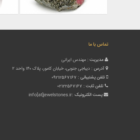
تماس با ما
مدیریت :
مهندس ایرانی
آدرس :
دیباجی جنوبی، خیابان کامور، پلاک ۱۴۰ واحد ۲
تلفن پشتیبانی :
09212567167
تلفن ثابت :
02122567167
پست الکترونیک :
info[at]jewelstones.ir