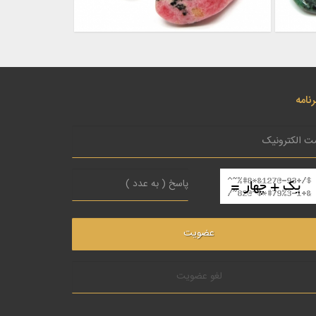
نامه
لغو عضویت