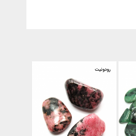
یسیت
رودونیت