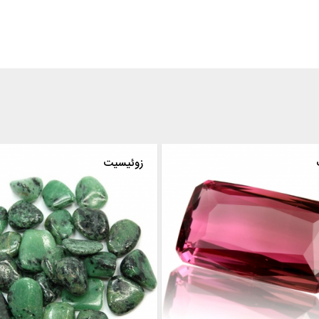
روبلیت
زوئ