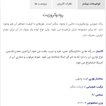
توضیحات بیشتر
نظرات کاربران
برچسب ها
رودوکروزیت
رنگ صورتی رودوکروزیت ناشی از وجود منگنز است. بلورهای با کیفیت جواهر آن هم وجود
دارد. که برای مجموعه داران تراشیده می شود. ولی نوع توده وار ونوار دار آن برای مصار
تزئینی مصرف دارد.
کانسار :
در رگه ها ی ذخائرمنگنز، مس، نقره و سرب یافت می شود.آرژانتین معدن قدیمی
نوع نواری آن را دارد که به نام گل اینکا شناخته می شود. نمونه مرغوب و تجاری آن از
آمریکا استخراج می شود.
ساختار بلوری /
سه وجهی
ترکیب شیمیایی /
کربنات منگنز
سختی /
4
وزن مخصوص =
3/60