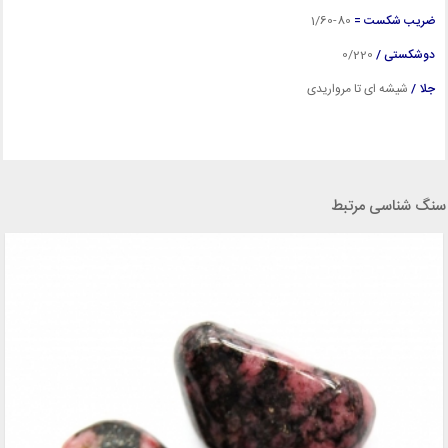
ضریب شکست =
80-1/60
دوشکستی /
0/220
جلا /
شیشه ای تا مرواریدی
سنگ شناسی مرتبط