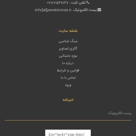
تلفن ثابت :
02122567167
پست الکترونیک :
info[at]jewelstones.ir
نقشه سایت
سنگ شناسی
گالری تصاویر
موزه باستانی
درباره ما
قوانین و شرایط
تماس با ما
ورود
خبرنامه