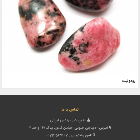
رودونیت
تماس با ما
مدیریت :
مهندس ایرانی
آدرس :
دیباجی جنوبی، خیابان کامور، پلاک ۱۴۰ واحد ۲
تلفن پشتیبانی :
09212567167