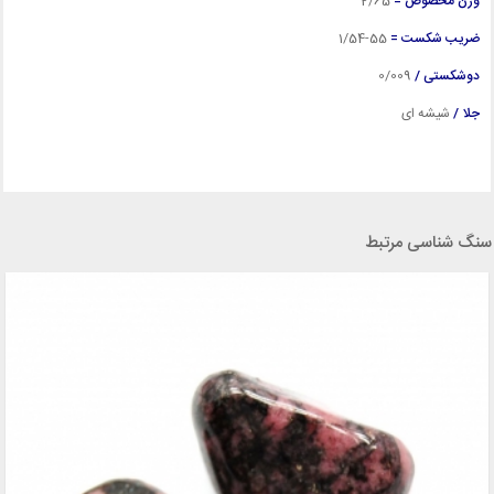
وزن مخصوص =
2
/65
ضریب شکست =
55-1/54
دوشکستی /
0/009
جلا /
شیشه ای
سنگ شناسی مرتبط