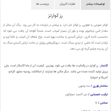
توضیحات بیشتر
نظرات کاربران
برچسب ها
رز کوارتز
کواتز صورتی یا هلویی رز کواتز نام دارد. و بیشتر در تزئینات به کار می رود. رنگ آن متاثر از
مقدار کمی تیتانیوم بوده و بلور آن بسیار کمیاب است، عمدتاً کلوخه آن یافت می شود که
مناسسب کنده کاری ، تراش گنبدی یا ساخت مهره است. نوع شفاف آن کمیاب و غالباً تیره و
ترکدار است که ناشی از تردی سنگ است. درونگیرهای روتیل در حالت تراش گنبدی سنگ به
آن پدیده چشم گربه ای می دهد.
کانسار :
رز کوارتز در پگماتیت ها یافت می شود. بهترین کیفیت آن از ماداگاسکار است. ولی
برزیل تولید کننده عمده می باشد. دیگر مکان ها عبارتند از اسکاتلند، روسیه سابق، کلرادو
آمریکا و اسپانیا
ساختار بلوری /
سه وجهی
ترکیب شیمیایی /
دی اکسید سیلیکون
سختی /
7