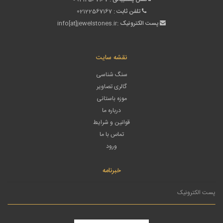
تلفن ثابت :
02122567167
پست الکترونیک :
info[at]jewelstones.ir
نقشه سایت
سنگ شناسی
گالری تصاویر
موزه باستانی
درباره ما
قوانین و شرایط
تماس با ما
ورود
خبرنامه