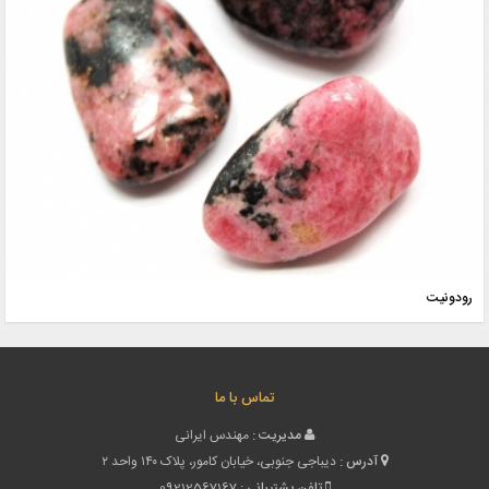
رودونیت
تماس با ما
مدیریت :
مهندس ایرانی
آدرس :
دیباجی جنوبی، خیابان کامور، پلاک ۱۴۰ واحد ۲
تلفن پشتیبانی :
09212567167