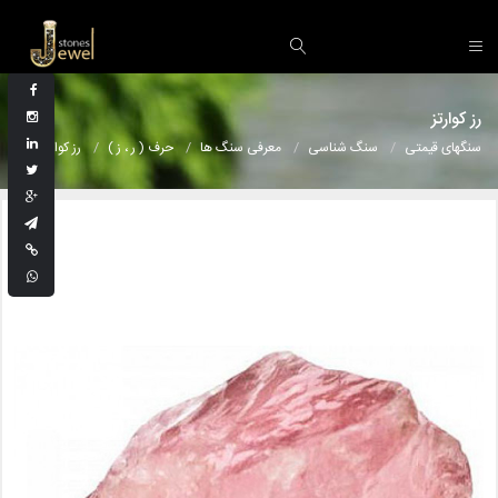
رز کوارتز
سنگهای قیمتی
سنگ شناسی
معرفی سنگ ها
حرف ( ر ، ز )
رز کوارتز