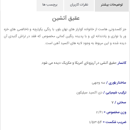
توضیحات بیشتر
نظرات کاربران
برچسب ها
عقیق آتشین
جز کلسدونی هاست از خانواده کوارتز های نهان بلور، با رنگی یکپارچه و ناخالصی های خزه
ور یا نواری و یادندانه ای و با پدیده رنگین کمانی مخصوص که فقد در تراش گنبدی آن
دیده شده و این مربوط به وجود لایه های اکسید آهن است.
کانسار :
عقیق آتشی در آریزونای آمریکا و مکزیک دیده می شود.
ساختار بلوری /
سه وجهی
ترکیب شیمیایی /
دی اکسید سیلیکون
سختی /
7
وزن مخصوص =
2
/61
ضریب شکست =
54-1/53