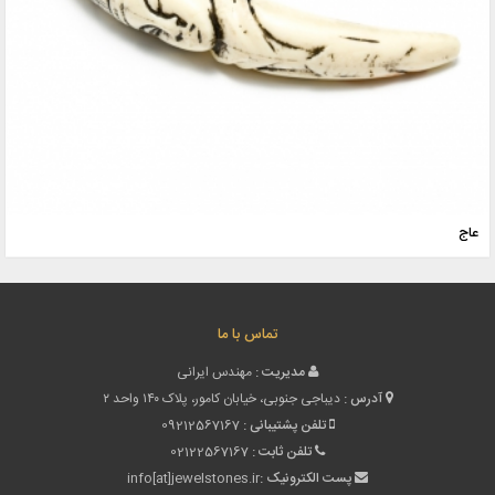
عاج
تماس با ما
مدیریت :
مهندس ایرانی
آدرس :
دیباجی جنوبی، خیابان کامور، پلاک ۱۴۰ واحد ۲
تلفن پشتیبانی :
09212567167
تلفن ثابت :
02122567167
پست الکترونیک :
info[at]jewelstones.ir