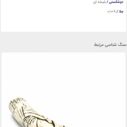
دوشکستی /
شیشه ای
جلا /
0/009
سنگ شناسی مرتبط