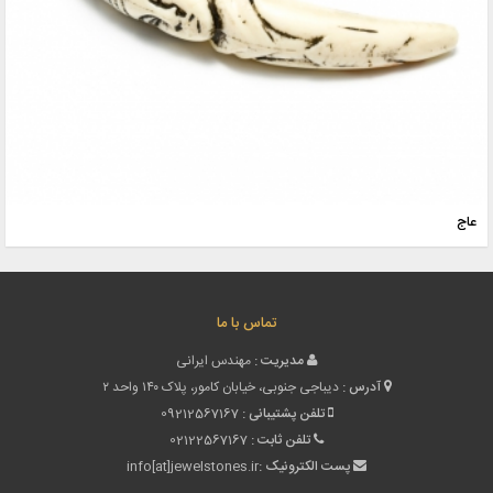
عاج
تماس با ما
مدیریت :
مهندس ایرانی
آدرس :
دیباجی جنوبی، خیابان کامور، پلاک ۱۴۰ واحد ۲
تلفن پشتیبانی :
09212567167
تلفن ثابت :
02122567167
پست الکترونیک :
info[at]jewelstones.ir