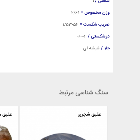
سختی /
7
وزن مخصوص =
2
/61
ضریب شکست =
54-1/53
دوشکستی /
0/004
جلا /
شیشه ای
سنگ شناسی مرتبط
عقیق سبز
عقیق شج