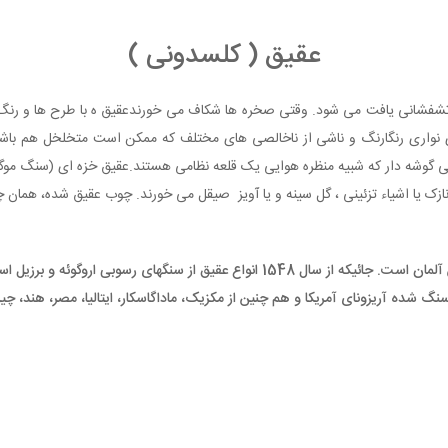
عقیق ( کلسدونی )
شفشانی یافت می شود. وقتی صخره ها شکاف می خورندعقیق ه با طرح ها و رنگ
ای نواری رنگارنگ و ناشی از ناخالصی های مختلف که ممکن است متخلخل هم باشند
هایی گوشه دار که شبیه منظره هوایی یک قلعه نظامی هستند.عقیق خزه ای (سنگ موگ
ازک یا اشیاء تزئینی ، گل سینه و یا آویز صیقل می خورند. چوب عقیق شده، همان
به احتمال زیاد مشهورترین منطقه عقیق درایداراوبراشتاین آلمان است. جائیکه از سال 48
شده آریزونای آمریکا و هم چنین از مکزیک، ماداگاسکار، ایتالیا، مصر، هند، چی