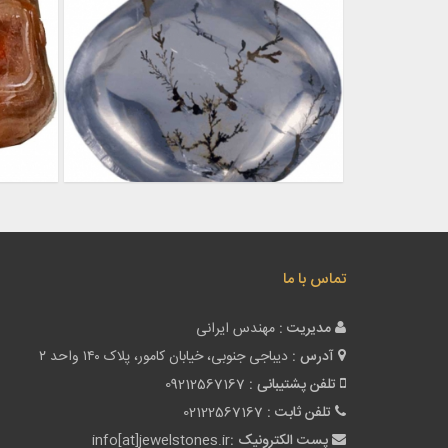
تماس با ما
مدیریت :
مهندس ایرانی
آدرس :
دیباجی جنوبی، خیابان کامور، پلاک ۱۴۰ واحد ۲
تلفن پشتیبانی :
09212567167
تلفن ثابت :
02122567167
پست الکترونیک :
info[at]jewelstones.ir