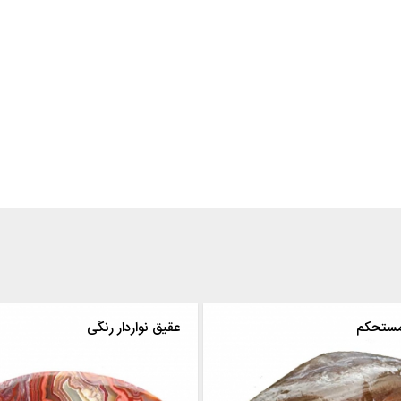
رى
عقیق مستحکم