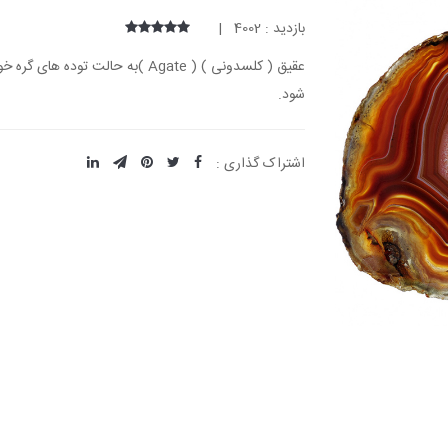
بازدید : 4002 |
عقیق ( کلسدونی ) ( Agate )به حا
شود.
اشتراک گذاری :