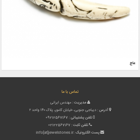
عاج
تماس با ما
مدیریت :
مهندس ایرانی
آدرس :
دیباجی جنوبی، خیابان کامور، پلاک ۱۴۰ واحد ۲
تلفن پشتیبانی :
09212567167
تلفن ثابت :
02122567167
پست الکترونیک :
info[at]jewelstones.ir