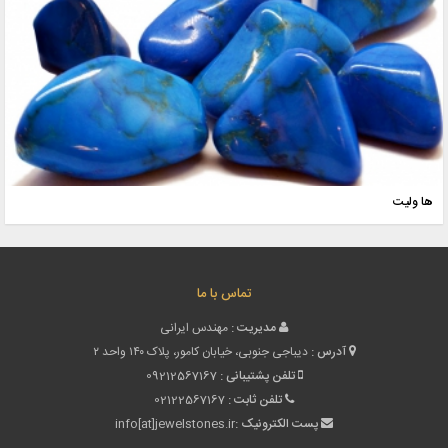
ها ولیت
تماس با ما
مدیریت :
مهندس ایرانی
آدرس :
دیباجی جنوبی، خیابان کامور، پلاک ۱۴۰ واحد ۲
تلفن پشتیبانی :
09212567167
تلفن ثابت :
02122567167
پست الکترونیک :
info[at]jewelstones.ir