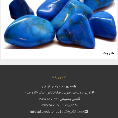
ها ولیت
تماس با ما
مدیریت :
مهندس ایرانی
آدرس :
دیباجی جنوبی، خیابان کامور، پلاک ۱۴۰ واحد ۲
تلفن پشتیبانی :
09212567167
تلفن ثابت :
02122567167
پست الکترونیک :
info[at]jewelstones.ir