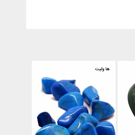
یشم
ها ولیت