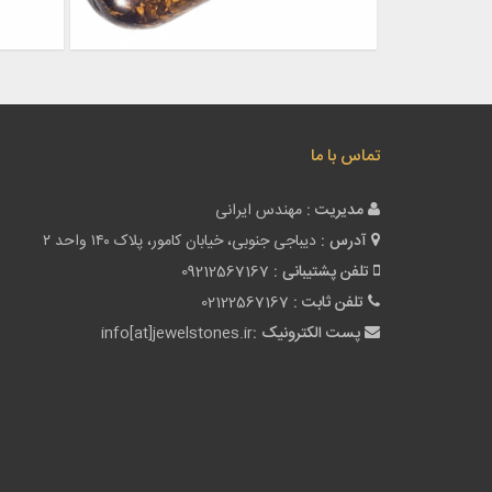
تماس با ما
مدیریت :
مهندس ایرانی
آدرس :
دیباجی جنوبی، خیابان کامور، پلاک ۱۴۰ واحد ۲
تلفن پشتیبانی :
09212567167
تلفن ثابت :
02122567167
پست الکترونیک :
info[at]jewelstones.ir