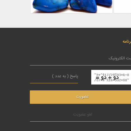
نامه
لغو عضویت